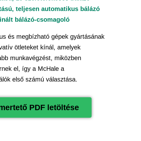
tású, teljesen automatikus bálázó
inált bálázó-csomagoló
tus és megbízható gépek gyártásának
vatív ötleteket kínál, amelyek
sabb munkavégzést, miközben
rnek el, így a McHale a
nálók első számú választása.
ertető PDF letöltése