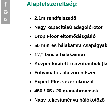
Alapfelszereltség:
2.1m rendfelszedő
Nagy kapacitású adagolórotor
Drop Floor eltömődésgátló
50 mm-es bálakamra csapágyak
1¼” lánc a bálakamrán
Központosított zsírzótömbök (k
Folyamatos olajzórendszer
Expert Plus vezérlőkonzol
460 / 65 / 20 gumiabroncsok
Nagy teljesítményű hálókötöző