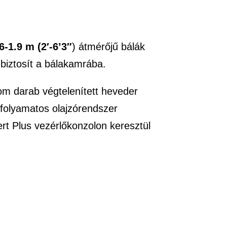
6-1.9 m (2′-6’3″
) átmérőjű bálák
biztosít a bálakamrába.
om darab végtelenített heveder
 folyamatos olajzórendszer
rt Plus vezérlőkonzolon keresztül