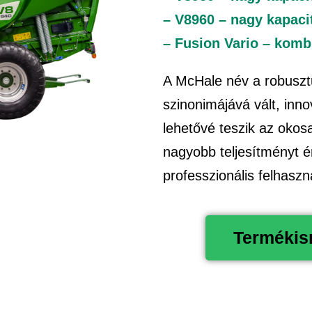
– V8960 – nagy kapaci
– Fusion Vario – komb
A McHale név a robusz
szinonimájává vált, inno
lehetővé teszik az oko
nagyobb teljesítményt é
professzionális felhasz
Termékism