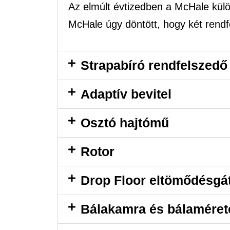
Az elmúlt évtizedben a McHale külön
McHale úgy döntött, hogy két rendf
Strapabíró rendfelszedő
Adaptív bevitel
Osztó hajtómű
Rotor
Drop Floor eltömődésgá
Bálakamra és bálaméret