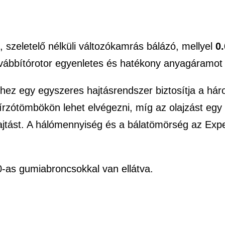
szeletelő nélküli változókamrás bálázó, mellyel
0.
ovábbítórotor
egyenletes és hatékony anyagáramot 
ez egy egyszeres hajtásrendszer biztosítja a hár
írzótömbökön lehet elvégezni, míg az olajzást egy
ajtást. A hálómennyiség és a bálatömörség az Expe
0-as gumiabroncsokkal van ellátva.