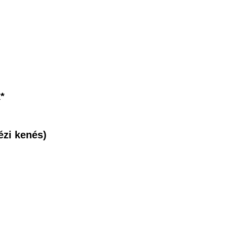
*
ézi kenés)