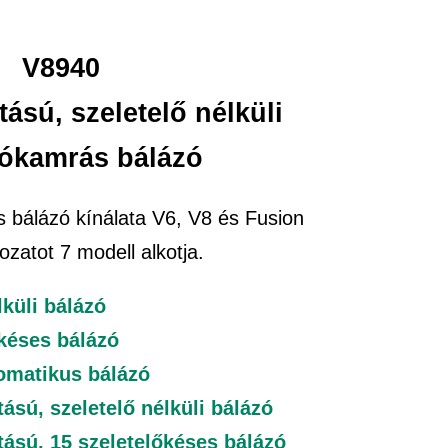
V8940
ású, szeletelő nélküli
zókamrás bálázó
 bálázó kínálata V6, V8 és Fusion
ozatot 7 modell alkotja.
lküli bálázó
őkéses bálázó
tomatikus bálázó
ású, szeletelő nélküli bálázó
tású, 15 szeletelőkéses bálázó