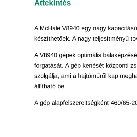
Áttekintés
A McHale V8940 egy nagy kapacitású, 
készíthetőek. A nagy teljesítményű t
A V8940 gépek optimális bálaképzéséh
forgatását.
A gép kenését központi zs
szolgálja, ami a hajtóműről kap megh
állítható be.
A gép alapfelszereltségként 460/65-2