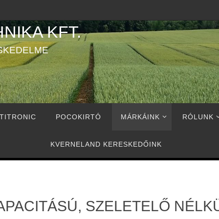
NIKA KFT.
SKEDELME
TITRONIC
POCOKIRTÓ
MÁRKÁINK
RÓLUNK
KVERNELAND KERESKEDŐINK
KAPACITÁSÚ, SZELETELŐ NÉL