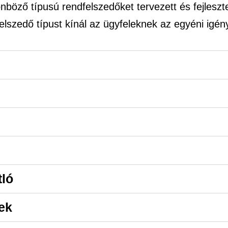
böző típusú rendfelszedőket tervezett és fejlesztet
elszedő típust kínál az ügyfeleknek az egyéni igén
tló
ek