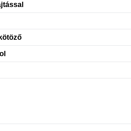
jtással
kötöző
ol