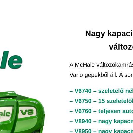
Nagy kapacit
válto
A McHale változókamrás
Vario gépekből áll. A sor
– V6740 – szeletelő né
– V6750 – 15 szeletel
– V6760 – teljesen au
– V8940 – nagy kapacit
– V8950 – nagy kapaci