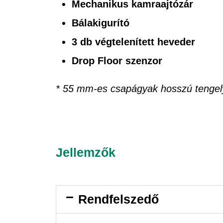
Mechanikus kamraajtózár
Bálakigurító
3 db végtelenített heveder
Drop Floor szenzor
* 55 mm-es csapágyak hosszú tengelyű
Jellemzők
Rendfelszedő