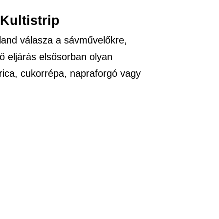
Kultistrip
neland válasza a sávművelőkre,
ő eljárás elsősorban olyan
rica, cukorrépa, napraforgó vagy