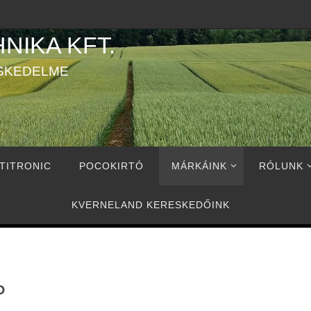
NIKA KFT.
SKEDELME
TITRONIC
POCOKIRTÓ
MÁRKÁINK
RÓLUNK
KVERNELAND KERESKEDŐINK
P