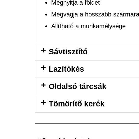
Megnyitja a földet
Megvágja a hosszabb szármar
Állítható a munkamélysége
Sávtisztító
Lazítókés
Oldalsó tárcsák
Tömörítő kerék