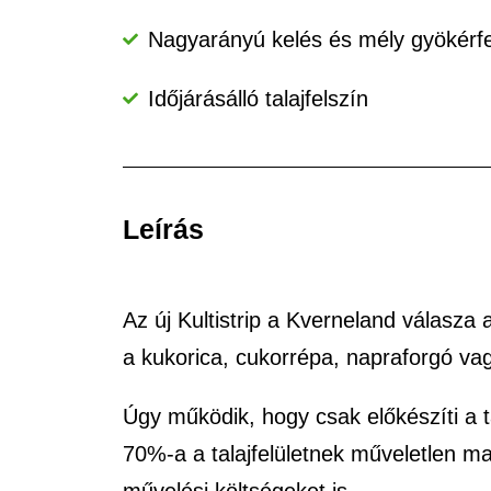
Nagyarányú kelés és mély gyökérfe
Időjárásálló talajfelszín
Leírás
Az új Kultistrip a Kverneland válasza
a kukorica, cukorrépa, napraforgó va
Úgy működik, hogy csak előkészíti a t
70%-a a talajfelületnek műveletlen ma
művelési költségeket is.