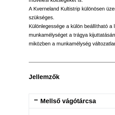
A Kverneland Kultistrip különösen üze
szükséges.
Különlegessége a külön beállítható a l
munkamélységet a trágya kijuttatásána
miközben a munkamélység változatla
Jellemzők
Mellső vágótárcsa