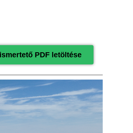
smertető PDF letöltése