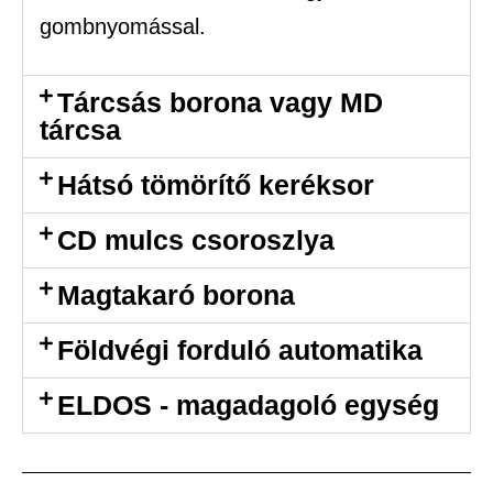
gombnyomással.
Tárcsás borona vagy MD
tárcsa
Hátsó tömörítő keréksor
CD mulcs csoroszlya
Magtakaró borona
Földvégi forduló automatika
ELDOS - magadagoló egység