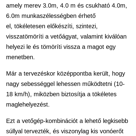
amely merev 3.0m, 4.0 m és csukható 4.0m,
6.0m munkaszélességben érhető
el, tökéletesen előkészíti, szintezi,
visszatömöríti a vetőágyat, valamint kiválóan
helyezi le és tömöríti vissza a magot egy
menetben.
Már a tervezéskor középpontba került, hogy
nagy sebességgel lehessen működtetni (10-
18 km/h), miközben biztosítja a tökéletes
maglehelyezést.
Ezt a vetőgép-kombinációt a lehető legkisebb
súllyal tervezték, és viszonylag kis vonóerőt