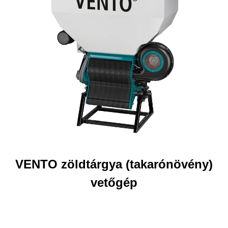
VENTO zöldtárgya (takarónövény)
vetőgép