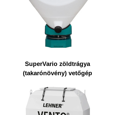
SuperVario zöldtrágya
(takarónövény) vetőgép