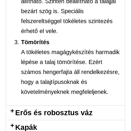
állítható. Szintén beállítható a talajjal
bezárt szög is. Speciális
felszereltséggel tökéletes szintezés
érhető el vele.
Tömörítés
A tökéletes magágykészítés harmadik
lépése a talaj tömörítése. Ezért
számos hengerfajta áll rendelkezésre,
hogy a talajtípusoknak és
követelményeknek megfeleljenek.
Erős és robosztus váz
Kapák