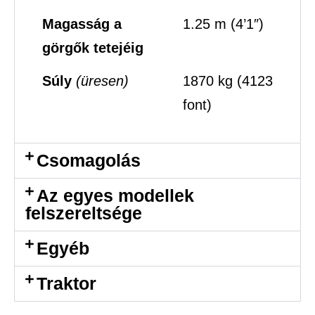
Magasság a
1.25 m (4’1″)
görgők tetejéig
Súly
(üresen)
1870 kg (4123
font)
Csomagolás
Az egyes modellek
felszereltsége
Egyéb
Traktor