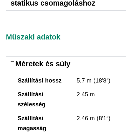
statikus csomagoláshoz
Műszaki adatok
Méretek és súly
Szállítási hossz
5.7 m (18’8″)
Szállítási
2.45 m
szélesség
Szállítási
2.46 m (8’1″)
magasság