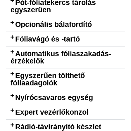
Pót-fóliatekercs tárolás
egyszerűen
Opcionális bálafordító
Fóliavágó és -tartó
Automatikus fóliaszakadás-
érzékelők
Egyszerűen tölthető
fóliaadagolók
Nyírócsavaros egység
Expert vezérlőkonzol
Rádió-távirányító készlet