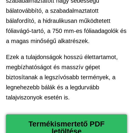
szabadalmaztatott nagy sebességű
bálatovábbító, a szabadalmaztatott
bálafordító, a hidraulikusan működtetett
fóliavágó-tartó, a 750 mm-es fóliaadagolók és
a magas minőségű alkatrészek.
Ezek a tulajdonságok hosszú élettartamot,
megbízhatóságot és masszív gépet
biztosítanak a legszívósabb termények, a
legnehezebb bálák és a legdurvább
talajviszonyok esetén is.
Termékismertető PDF
letöltése