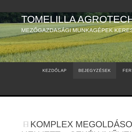
Megszakítás
TOMELILLA AGROTECH
MEZŐGAZDASÁGI MUNKAGÉPEK KERE
Megszakítás
KEZDŐLAP
BEJEGYZÉSEK
FER
KOMPLEX MEGOLDÁSO