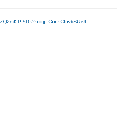
rts/ZQ2mI2P-5Dk?si=qjTOousClovbSUe4