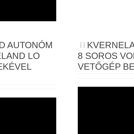
RD AUTONÓM
KVERNELA
ELAND LO
8 SOROS VO
EKÉVEL
VETŐGÉP B