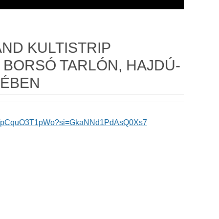
ND KULTISTRIP
BORSÓ TARLÓN, HAJDÚ-
YÉBEN
orts/pCquO3T1pWo?si=GkaNNd1PdAsQ0Xs7