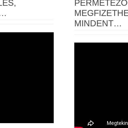
LÉS,
PERMETEZŐ
T…
MEGFIZETHE
MINDENT…