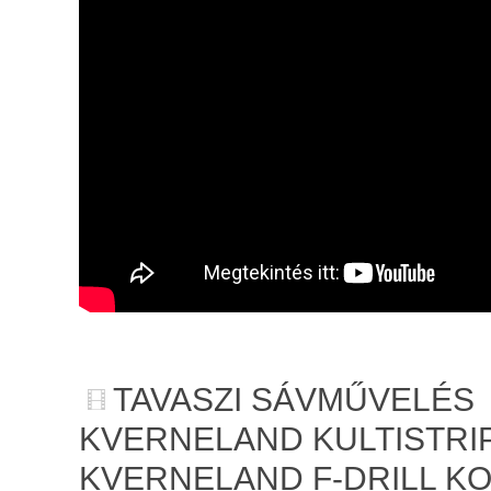
TAVASZI SÁVMŰVELÉS
KVERNELAND KULTISTRIP
KVERNELAND F-DRILL K