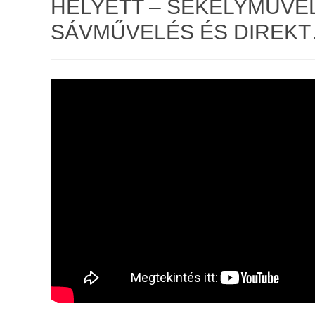
HELYETT – SEKÉLYMŰVE
SÁVMŰVELÉS ÉS DIREK