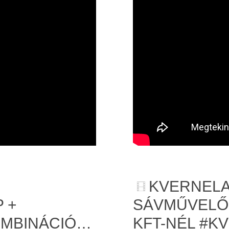
KVERNELA
 +
SÁVMŰVELŐ.
OMBINÁCIÓ…
KFT-NÉL #K