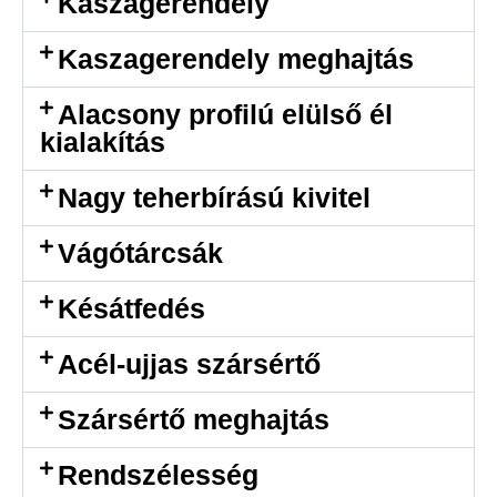
Kaszagerendely
Kaszagerendely meghajtás
Alacsony profilú elülső él
kialakítás
Nagy teherbírású kivitel
Vágótárcsák
Késátfedés
Acél-ujjas szársértő
Szársértő meghajtás
Rendszélesség