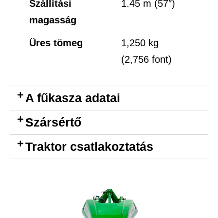
Szállítási
1.45 m (57″)
magasság
Üres tömeg
1,250 kg
(2,756 font)
A fűkasza adatai
Szársértő
Traktor csatlakoztatás