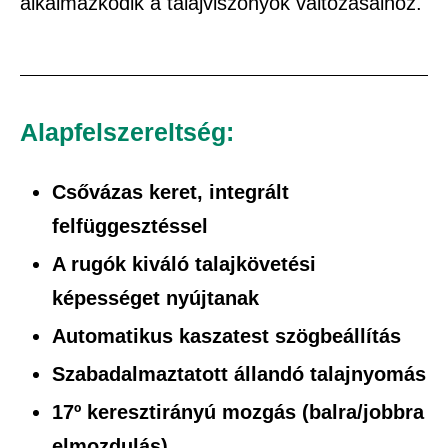
alkalmazkodik a talajviszonyok változásaihoz.
Alapfelszereltség:
Csővázas keret, integrált
felfüggesztéssel
A rugók kiváló talajkövetési
képességet nyújtanak
Automatikus kaszatest szögbeállítás
Szabadalmaztatott állandó talajnyomás
17
º ke
resztirányú mozgás (balra/jobbra
elmozdulás)