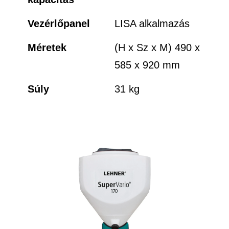
Vezérlőpanel
LISA alkalmazás
Méretek
(H x Sz x M) 490 x
585 x 920 mm
Súly
31 kg