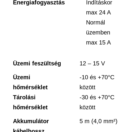
Energiafogyasztás
Indításkor
max 24 A
Normál
üzemben
max 15 A
Üzemi feszültség
12 – 15 V
Üzemi
-10 és +70°C
hőmérséklet
között
Tárolási
-30 és +70°C
hőmérséklet
között
Akkumulátor
5 m (4,0 mm
²)
kábelhossz