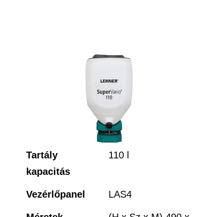
Tartály
110 l
kapacitás
Vezérlőpanel
LAS4
Méretek
(H x Sz x M) 490 x