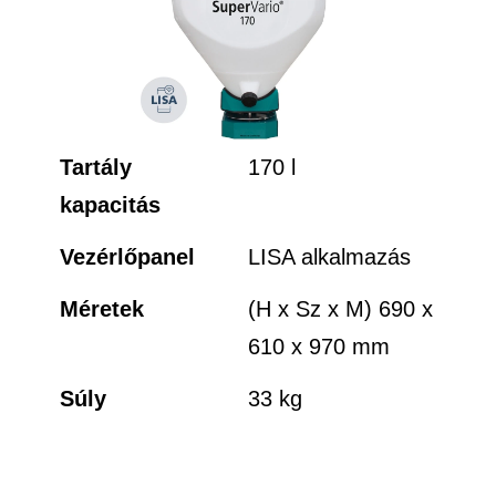
Tartály
170 l
kapacitás
Vezérlőpanel
LISA alkalmazás
Méretek
(H x Sz x M) 690 x
610 x 970 mm
Súly
33 kg