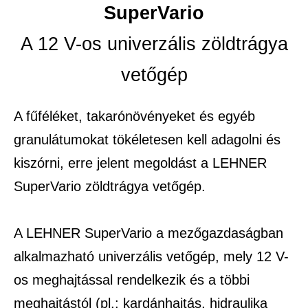
SuperVario
A 12 V-os univerzális zöldtrágya
vetőgép
A fűféléket, takarónövényeket és egyéb
granulátumokat tökéletesen kell adagolni és
kiszórni, erre jelent megoldást a LEHNER
SuperVario zöldtrágya vetőgép.
A LEHNER SuperVario a mezőgazdaságban
alkalmazható univerzális vetőgép, mely 12 V-
os meghajtással rendelkezik és a többi
meghajtástól (pl.: kardánhajtás, hidraulika