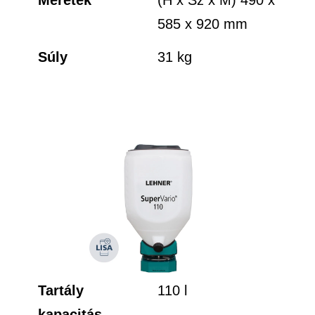
585 x 920 mm
Súly
31 kg
Tartály
110 l
kapacitás