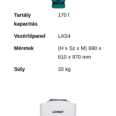
Tartály
170 l
kapacitás
Vezérlőpanel
LAS4
Méretek
(H x Sz x M) 690 x
610 x 970 mm
Súly
33 kg