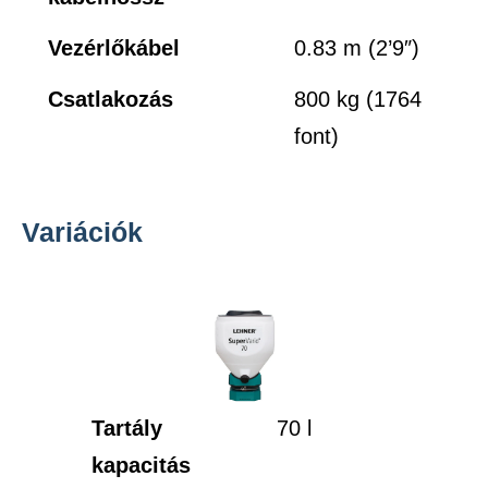
Vezérlőkábel
0.83 m (2’9″)
Csatlakozás
800 kg (1764
font)
Variációk
Tartály
70 l
kapacitás