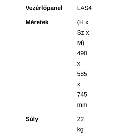
Vezérlőpanel
LAS4
Méretek
(H x
Sz x
M)
490
x
585
x
745
mm
Súly
22
kg