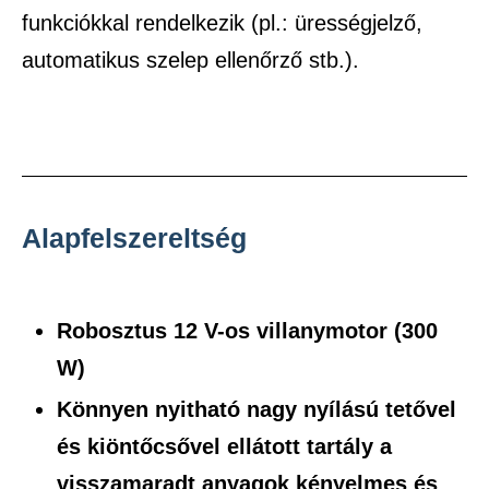
funkciókkal rendelkezik (pl.: ürességjelző,
automatikus szelep ellenőrző stb.).
Alapfelszereltség
Robosztus 12 V-os villanymotor (300
W)
Könnyen nyitható nagy nyílású tetővel
és kiöntőcsővel ellátott tartály a
visszamaradt anyagok kényelmes és