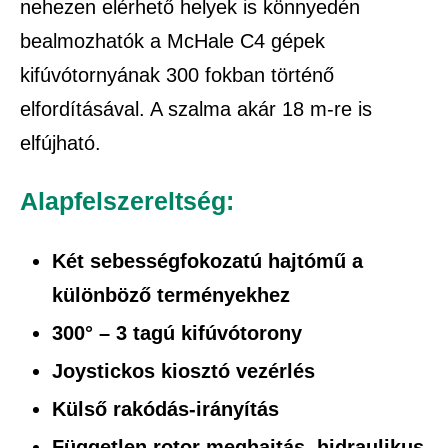
nehezen elérhető helyek is könnyedén
bealmozhatók a McHale C4 gépek
kifúvótornyának 300 fokban történő
elfordításával. A szalma akár 18 m-re is
elfújható.
Alapfelszereltség:
Két sebességfokozatú hajtómű a
különböző terményekhez
300° – 3 tagú kifúvótorony
Joystickos kiosztó vezérlés
Külső rakódás-irányítás
Független rotor meghajtás, hidraulikus