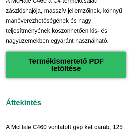
A McHale C460 a C4 termékcsalád
zászlóshajója, masszív jellemzőinek, könnyű
manőverezhetőségének és nagy
teljesítményének köszönhetően kis- és
nagyüzemekben egyaránt használható.
Termékismertető PDF
letöltése
Áttekintés
A McHale C460 vontatott gép két darab, 125