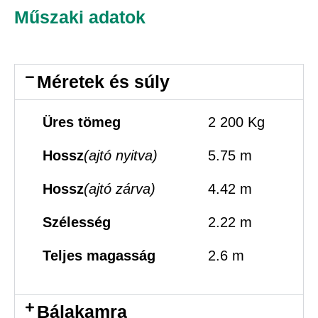
Műszaki adatok
Méretek és súly
Üres tömeg
2 200 Kg
Hossz
(ajtó nyitva)
5.75 m
Hossz
(ajtó zárva)
4.42 m
Szélesség
2.22 m
Teljes magasság
2.6 m
Bálakamra