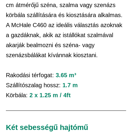
cm átmérőjű széna, szalma vagy szenázs
körbála szállítására és kiosztására alkalmas.
A McHale C460 az ideális választás azoknak
a gazdáknak, akik az istállókat szalmával
akarják bealmozni és széna- vagy
szenázsbálákat kívánnak kiosztani.
Rakodási térfogat:
3.65
m³
Szállítószalag hossz:
1.7 m
Körbála:
2 x 1.25 m / 4ft
Két sebességű hajtómű