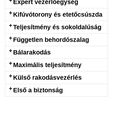
Expert vezérlőegység
Kifúvótorony és etetőcsúszda
Teljesítmény és sokoldalúság
Független behordószalag
Bálarakodás
Maximális teljesítmény
Külső rakodásvezérlés
Első a biztonság