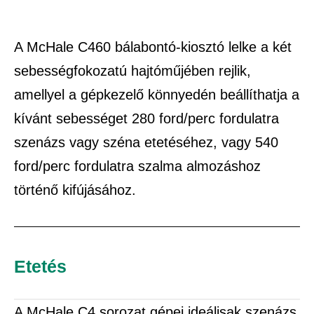
A McHale C460 bálabontó-kiosztó lelke a két
sebességfokozatú hajtóműjében rejlik,
amellyel a gépkezelő könnyedén beállíthatja a
kívánt sebességet 280 ford/perc fordulatra
szenázs vagy széna etetéséhez, vagy 540
ford/perc fordulatra szalma almozáshoz
történő kifújásához.
Etetés
A McHale C4 sorozat gépei ideálisak szenázs