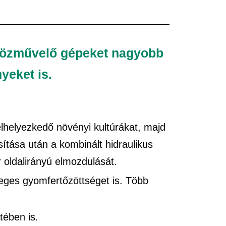
rközművelő gépeket nagyobb
yeket is.
elhelyezkedő növényi kultúrákat, majd
ítása után a kombinált hidraulikus
 oldalirányú elmozdulását.
leges gyomfertőzöttséget is. Több
tében is.