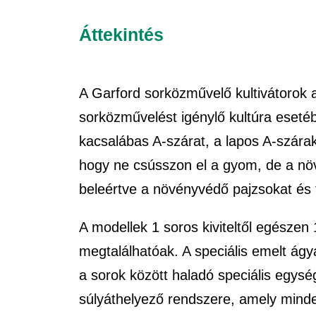
Áttekintés
A Garford sorközművelő kultivátorok a
sorközművelést igénylő kultúra eseté
kacsalábas A-szárat, a lapos A-száraka
hogy ne csússzon el a gyom, de a növén
beleértve a növényvédő pajzsokat és 
A modellek 1 soros kiviteltől egészen 
megtalálhatóak. A speciális emelt á
a sorok között haladó speciális egys
súlyáthelyező rendszere, amely mind