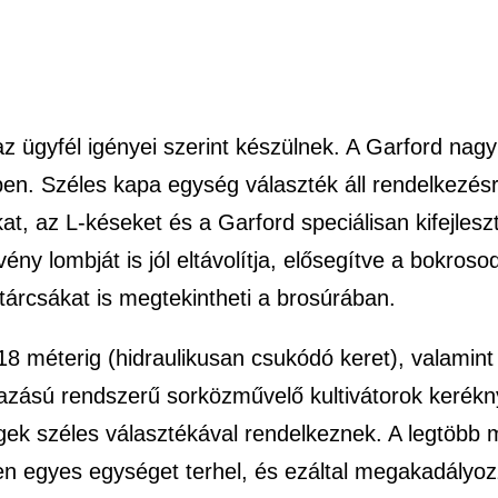
z ügyfél igényei szerint készülnek. A Garford nagy
ben. Széles kapa egység választék áll rendelkezé
t, az L-késeket és a Garford speciálisan kifejleszt
y lombját is jól eltávolítja, elősegítve a bokrosod
tárcsákat is megtekintheti a brosúrában.
18 méterig (hidraulikusan csukódó keret), valamint
gyazású rendszerű sorközművelő kultivátorok keré
égek széles választékával rendelkeznek. A legtöbb
en egyes egységet terhel, és ezáltal megakadályo