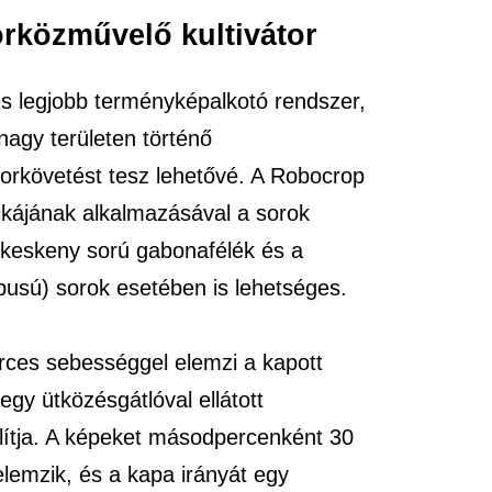
rközművelő kultivátor
s legjobb terményképalkotó rendszer,
agy területen történő
sorkövetést tesz lehetővé. A Robocrop
nikájának alkalmazásával a sorok
keskeny sorú gabonafélék és a
pusú) sorok esetében is lehetséges.
ces sebességgel elemzi a kapott
egy ütközésgátlóval ellátott
állítja. A képeket másodpercenként 30
lemzik, és a kapa irányát egy