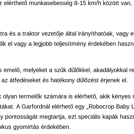
z elérthető munkasebesség 8-15 km/h között van, 
ra és a traktor vezetője által irányíthatóak, vagy 
edik el vagy a legjobb teljesítmény érdekében hasz
s emelő, melyeket a szűk dűlőkkel, akadályokkal 
 az átfedéseket és hatékony dűlőzést érjenek el.
 olyan termelők számára is elérhető, akik kényes
átákat. A Garfordnál elérhető egy „Robocrop Baby
 pontosságát megtartja, ezt speciális kapák haszná
ikus gyomirtás érdekében.