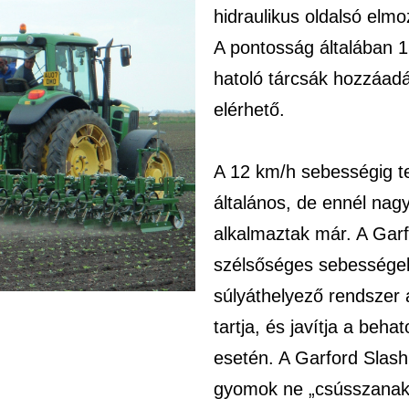
hidraulikus oldalsó elmoz
A pontosság általában 
hatoló tárcsák hozzáad
elérhető.
A 12 km/h sebességig t
általános, de ennél nag
alkalmaztak már. A Garfo
szélsőséges sebességekh
súlyáthelyező rendszer 
tartja, és javítja a beh
esetén. A Garford Slash 
gyomok ne „csússzanak el