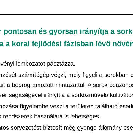
 pontosan és gyorsan irányítja a so
 a korai fejlődési fázisban lévő növén
övényi lombozatot pásztázza.
mzését számítógép végzi, mely figyeli a sorokban 
ait a beprogramozott mintázattal. A sorok beazonos
r segítségével irányítja a sorközművelő kultivátor
ozása figyelembe veszi a területen található eset
s rendszerek használata is lehetséges.
tos sorvezetést biztosít még gyenge állomány ese