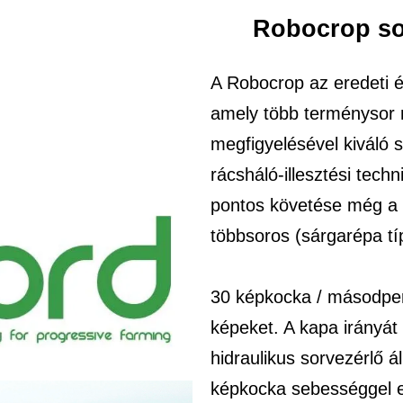
Robocrop so
A Robocrop az eredeti é
amely több terménysor n
megfigyelésével kiváló 
rácsháló-illesztési tech
pontos követése még a 
többsoros (sárgarépa tí
30 képkocka / másodper
képeket. A kapa irányát 
hidraulikus sorvezérlő 
képkocka sebességgel e