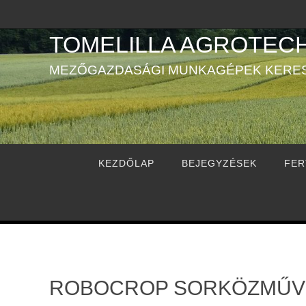
TOMELILLA AGROTECH
MEZŐGAZDASÁGI MUNKAGÉPEK KERE
KEZDŐLAP
BEJEGYZÉSEK
FER
ROBOCROP SORKÖZMŰVE