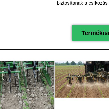
biztosítanak a csíkozá
Termékism