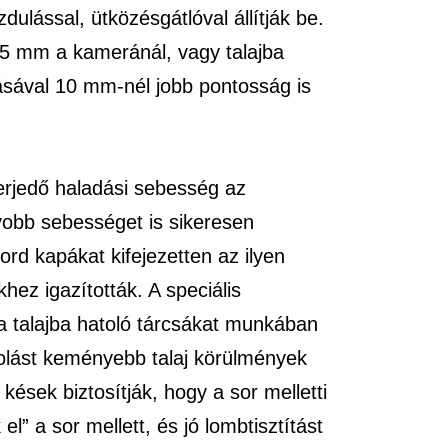
dulással, ütközésgátlóval állítják be.
15 mm a kameránál, vagy talajba
ásával 10 mm-nél jobb pontosság is
erjedő haladási sebesség az
yobb sebességet is sikeresen
rd kapákat kifejezetten az ilyen
ez igazították. A speciális
a talajba hatoló tárcsákat munkában
atolást keményebb talaj körülmények
kések biztosítják, hogy a sor melletti
” a sor mellett, és jó lombtisztítást