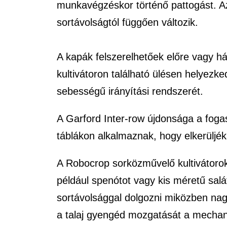
munkavégzéskor történő pattogást. A
sortávolságtól függően változik.
A kapák felszerelhetőek előre vagy hát
kultivátoron található ülésen helyezk
sebességű irányítási rendszerét.
A Garford Inter-row újdonsága a foga
táblákon alkalmaznak, hogy elkerüljék
A Robocrop sorközművelő kultivátorok
például spenótot vagy kis méretű sal
sortávolsággal dolgozni miközben nagy
a talaj gyengéd mozgatását a mechan