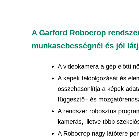
A Garford Robocrop rendszer
munkasebességnél és jól látja
A videokamera a gép előtti n
A képek feldolgozását és ele
összehasonlítja a képek adat
függesztő– és mozgatórendsze
A rendszer robosztus program
kamerás, illetve több szekció
A Robocrop nagy látótere pon