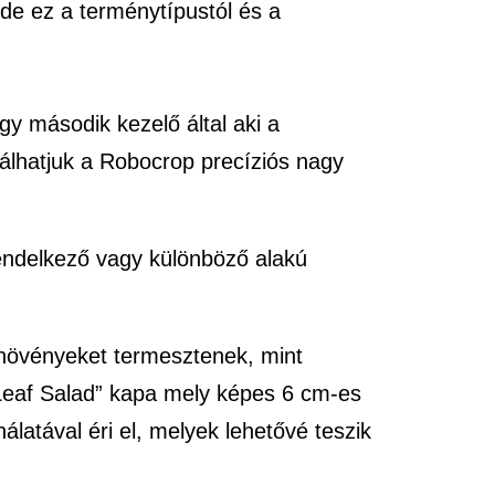
de ez a terménytípustól és a
egy második kezelő által aki a
nálhatjuk a Robocrop precíziós nagy
rendelkező vagy különböző alakú
 növényeket termesztenek, mint
 Leaf Salad” kapa mely képes 6 cm-es
latával éri el, melyek lehetővé teszik