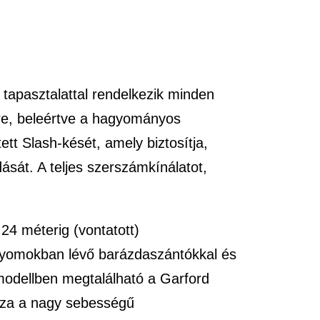
 tapasztalattal rendelkezik minden
sre, beleértve a hagyományos
ett Slash-kését, amely biztosítja,
ását. A teljes szerszámkínálatot,
 24 méterig (vontatott)
knyomokban lévő barázdaszántókkal és
 modellben megtalálható a Garford
zza a nagy sebességű