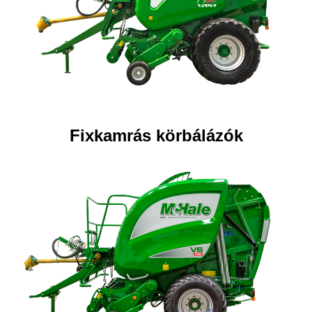
Fixkamrás körbálázók