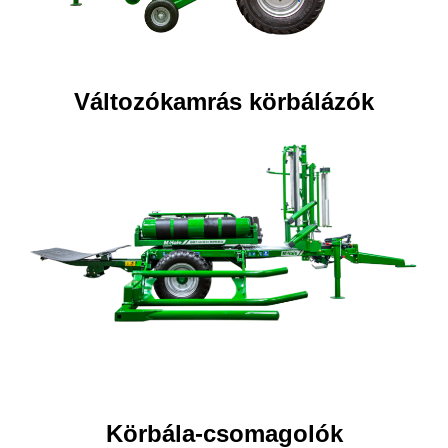
Változókamrás körbálázók
Körbála-csomagolók