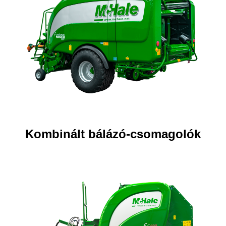
Kombinált bálázó-csomagolók