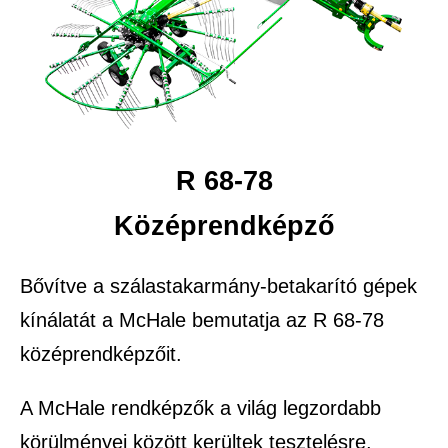
R 68-78
Középrendképző
Bővítve a szálastakarmány-betakarító gépek
kínálatát a McHale bemutatja az R 68-78
középrendképzőit.
A McHale rendképzők a világ legzordabb
körülményei között kerültek tesztelésre,