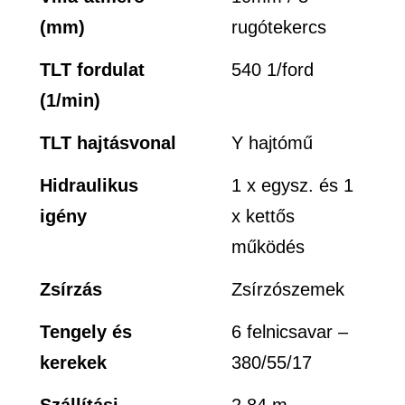
(mm)
rugótekercs
TLT fordulat
540 1/ford
(1/min)
TLT hajtásvonal
Y hajtómű
Hidraulikus
1 x egysz. és 1
igény
x kettős
működés
Zsírzás
Zsírzószemek
Tengely és
6 felnicsavar –
kerekek
380/55/17
Szállítási
2.84 m