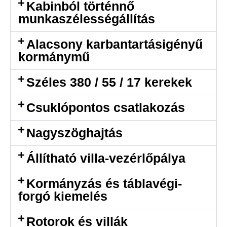
Kabinból történnő
munkaszélességállítás
Alacsony karbantartásigényű
kormánymű
Széles 380 / 55 / 17 kerekek
Csuklópontos csatlakozás
Nagyszöghajtás
Állítható villa-vezérlőpálya
Kormányzás és táblavégi-
forgó kiemelés
Rotorok és villák