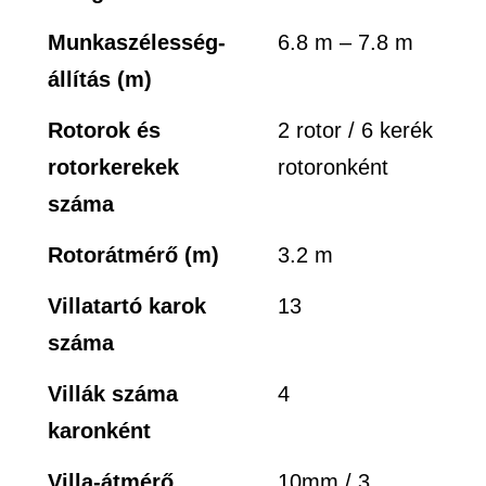
Munkaszélesség-
6.8 m – 7.8 m
állítás (m)
Rotorok és
2 rotor / 6 kerék
rotorkerekek
rotoronként
száma
Rotorátmérő (m)
3.2 m
Villatartó karok
13
száma
Villák száma
4
karonként
Villa-átmérő
10mm / 3