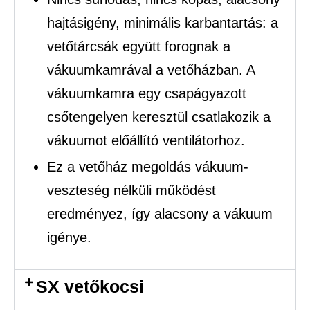
hajtásigény, minimális karbantartás: a
vetőtárcsák együtt forognak a
vákuumkamrával a vetőházban. A
vákuumkamra egy csapágyazott
csőtengelyen keresztül csatlakozik a
vákuumot előállító ventilátorhoz.
Ez a vetőház megoldás vákuum-
veszteség nélküli működést
eredményez, így alacsony a vákuum
igénye.
SX vetőkocsi