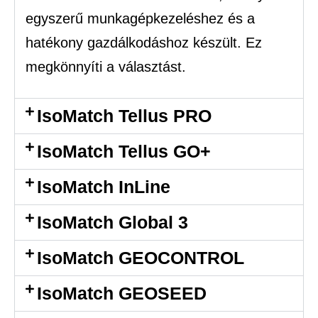
egyszerű munkagépkezeléshez és a
hatékony gazdálkodáshoz készült. Ez
megkönnyíti a választást.
IsoMatch Tellus PRO
IsoMatch Tellus GO+
IsoMatch InLine
IsoMatch Global 3
IsoMatch GEOCONTROL
IsoMatch GEOSEED