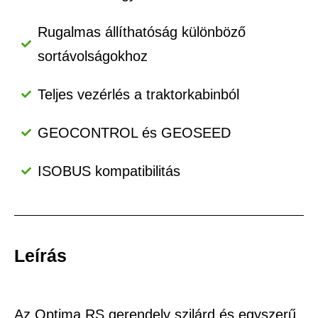
Rugalmas állíthatóság különböző
sortávolságokhoz
Teljes vezérlés a traktorkabinból
GEOCONTROL és GEOSEED
ISOBUS kompatibilitás
Leírás
Az Optima RS gerendely szilárd és egyszerű