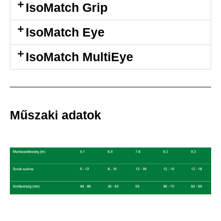
IsoMatch Grip
IsoMatch Eye
IsoMatch MultiEye
Műszaki adatok