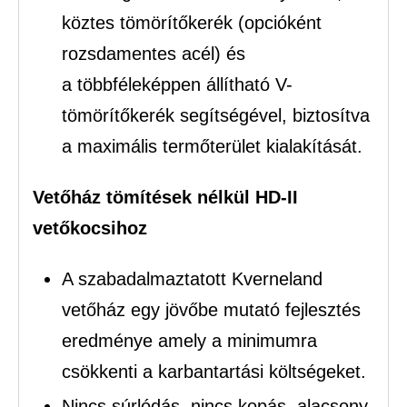
köztes tömörítőkerék (opcióként
rozsdamentes acél) és
a többféleképpen állítható V-
tömörítőkerék segítségével, biztosítva
a maximális termőterület kialakítását.
Vetőház tömítések nélkül HD-II
vetőkocsihoz
A szabadalmaztatott Kverneland
vetőház egy jövőbe mutató fejlesztés
eredménye amely a minimumra
csökkenti a karbantartási költségeket.
Nincs súrlódás, nincs kopás, alacsony