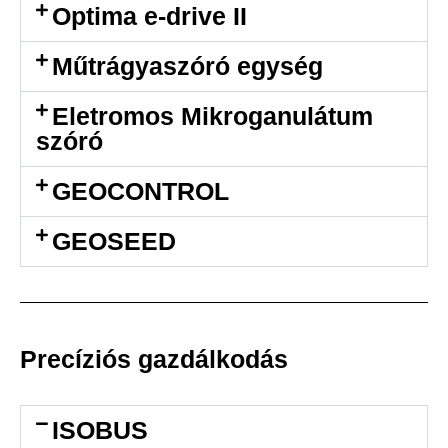
Optima e-drive II
Műtrágyaszóró egység
Eletromos Mikroganulátum
szóró
GEOCONTROL
GEOSEED
Precíziós gazdálkodás
ISOBUS