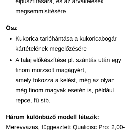
elpusztítására, és az árvakelések
megsemmisítésére
Ősz
Kukorica tarlóhántása a kukoricabogár
kártételének megelőzésére
A talaj előkészítése pl. szántás után egy
finom morzsolt magágyért,
amely fokozza a kelést, még az olyan
még finom magvak esetén is, például
repce, fű stb.
Három különböző modell létezik:
Merevvázas, függesztett Qualidisc Pro: 2,00-