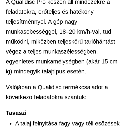
A Qualidisc Pro készen áll mindezekre a
feladatokra, erőteljes és hatékony
teljesítménnyel. A gép nagy
munkasebességgel, 18–20 km/h-val, tud
működni, miközben teljeskörű tarlóhántást
végez a teljes munkaszélességben,
egyenletes munkamélységben (akár 15 cm -
ig) mindegyik talajtípus esetén.
Valójában a Qualidisc termékcsaládot a
következő feladatokra szántuk:
Tavaszi
A talaj felnyitása fagy vagy téli esőzések