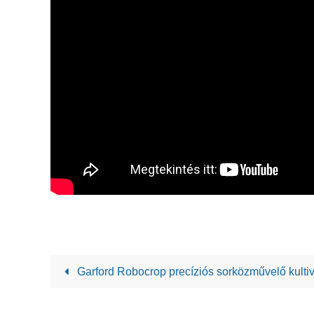
Garford Robocrop precíziós sorközművelő kultiv