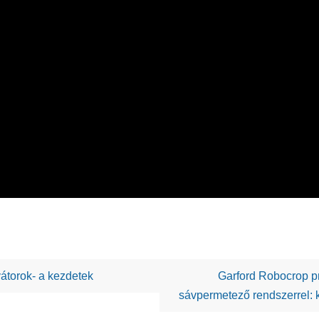
átorok- a kezdetek
Garford Robocrop p
sávpermetező rendszerrel: