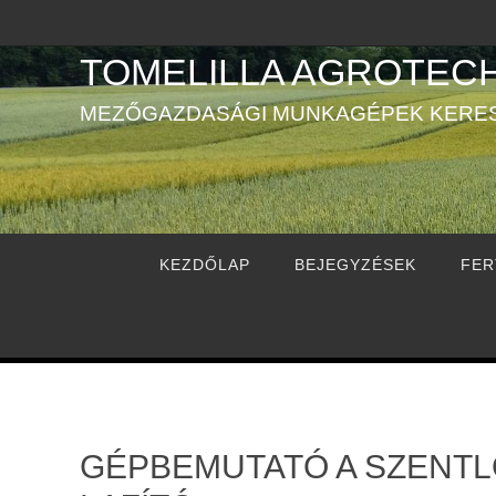
Megszakítás
TOMELILLA AGROTECH
MEZŐGAZDASÁGI MUNKAGÉPEK KERE
Megszakítás
KEZDŐLAP
BEJEGYZÉSEK
FER
GÉPBEMUTATÓ A SZENTL