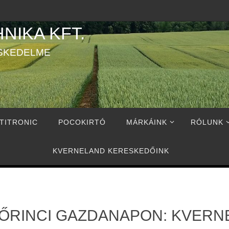
NIKA KFT.
SKEDELME
TITRONIC
POCOKIRTÓ
MÁRKÁINK
RÓLUNK
KVERNELAND KERESKEDŐINK
ŐRINCI GAZDANAPON: KVERN