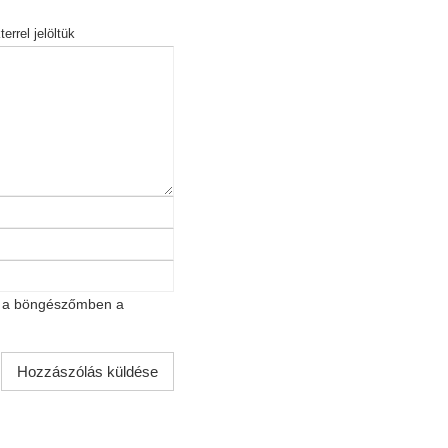
errel jelöltük
t a böngészőmben a