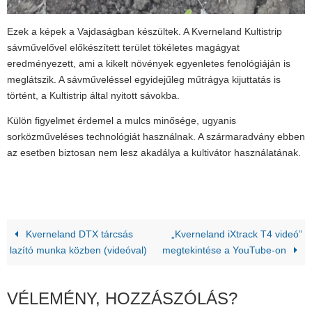
Ezek a képek a Vajdaságban készültek. A Kverneland Kultistrip
sávművelővel előkészített terület tökéletes magágyat
eredményezett, ami a kikelt növények egyenletes fenológiáján is
meglátszik. A sávműveléssel egyidejűleg műtrágya kijuttatás is
történt, a Kultistrip által nyitott sávokba.
Külön figyelmet érdemel a mulcs minősége, ugyanis
sorközműveléses technológiát használnak. A szármaradvány ebben
az esetben biztosan nem lesz akadálya a kultivátor használatának.
Kverneland DTX tárcsás
„Kverneland iXtrack T4 videó”
lazító munka közben (videóval)
megtekintése a YouTube-on
VÉLEMÉNY, HOZZÁSZÓLÁS?