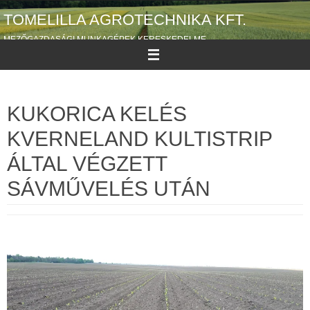
Megszakítás
TOMELILLA AGROTECHNIKA KFT.
MEZŐGAZDASÁGI MUNKAGÉPEK KERESKEDELME
KUKORICA KELÉS
KVERNELAND KULTISTRIP
ÁLTAL VÉGZETT
SÁVMŰVELÉS UTÁN