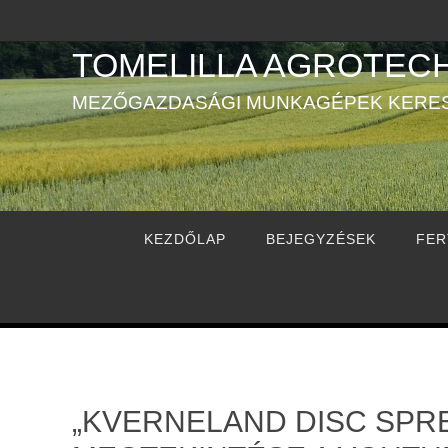
Megszakítás
TOMELILLA AGROTECH
MEZŐGAZDASÁGI MUNKAGÉPEK KERE
Megszakítás
KEZDŐLAP
BEJEGYZÉSEK
FER
„KVERNELAND DISC SPR