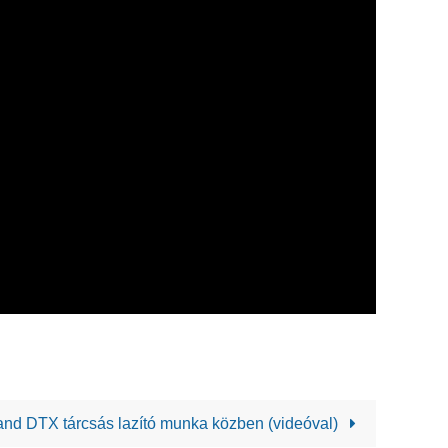
and DTX tárcsás lazító munka közben (videóval)