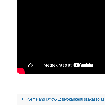
Kverneland iXflow-E: fúvókánkénti szakaszolás