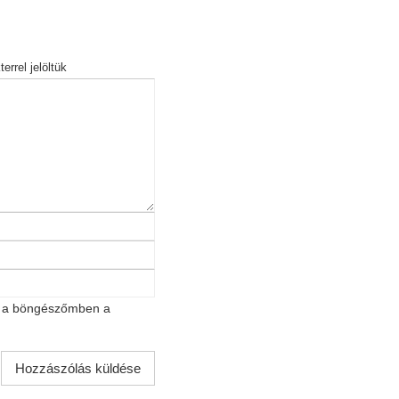
errel jelöltük
t a böngészőmben a