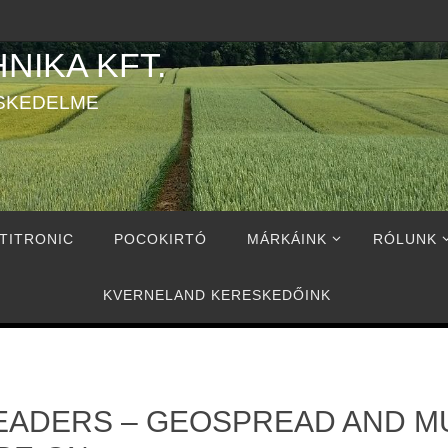
NIKA KFT.
SKEDELME
TITRONIC
POCOKIRTÓ
MÁRKÁINK
RÓLUNK
KVERNELAND KERESKEDŐINK
EADERS – GEOSPREAD AND MU