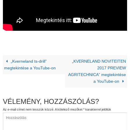
„Kverneland ts-drill”
„KVERNELAND NOVITEITEN
megtekintése a YouTube-on
2017 PREVIEW
AGRITECHNICA” megtekintése
a YouTube-on
VÉLEMÉNY, HOZZÁSZÓLÁS?
Az e-mail címet nem tesszük közzé.
A kötelező mezőket
*
karakterrel jelöltük