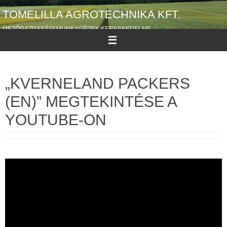
Megszakítás
TOMELILLA AGROTECHNIKA KFT.
MEZŐGAZDASÁGI MUNKAGÉPEK KERESKEDELME
„KVERNELAND PACKERS
(EN)” MEGTEKINTÉSE A
YOUTUBE-ON