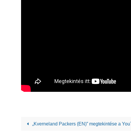
„Kverneland Packers (EN)” megtekintése a Yo