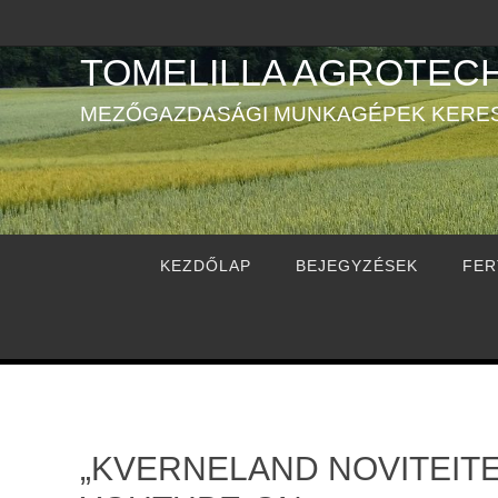
Megszakítás
TOMELILLA AGROTECH
MEZŐGAZDASÁGI MUNKAGÉPEK KERE
Megszakítás
KEZDŐLAP
BEJEGYZÉSEK
FER
„KVERNELAND NOVITEITE