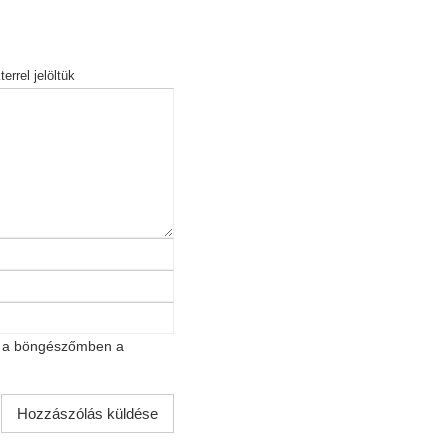
errel jelöltük
t a böngészőmben a