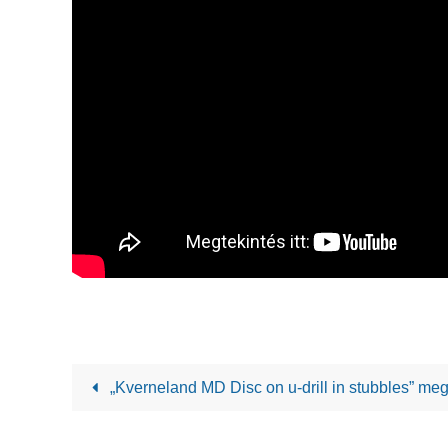
„Kverneland MD Disc on u-drill in stubbles” me