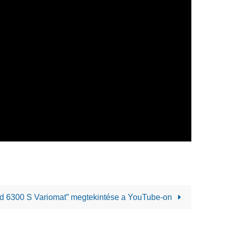
d 6300 S Variomat” megtekintése a YouTube-on