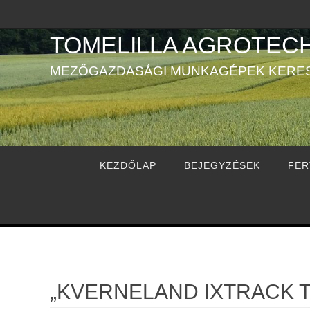
Megszakítás
TOMELILLA AGROTECH
MEZŐGAZDASÁGI MUNKAGÉPEK KERE
Megszakítás
KEZDŐLAP
BEJEGYZÉSEK
FER
„KVERNELAND IXTRACK T