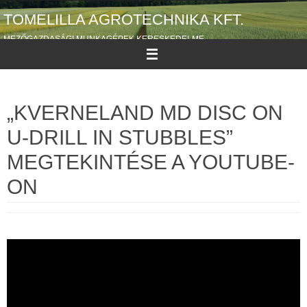
Megszakítás
TOMELILLA AGROTECHNIKA KFT.
MEZŐGAZDASÁGI MUNKAGÉPEK KERESKEDELME
„KVERNELAND MD DISC ON
U-DRILL IN STUBBLES”
MEGTEKINTÉSE A YOUTUBE-
ON