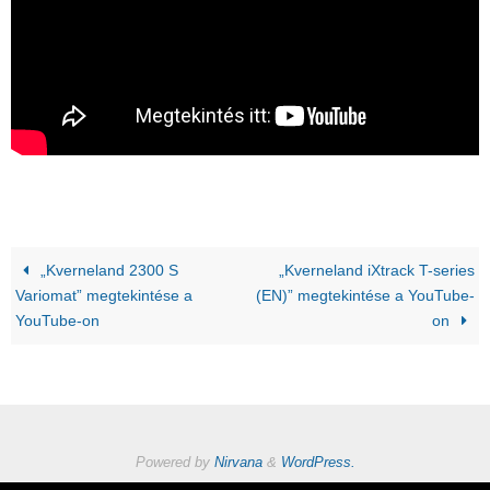
„Kverneland 2300 S
„Kverneland iXtrack T-series
Variomat” megtekintése a
(EN)” megtekintése a YouTube-
YouTube-on
on
Powered by
Nirvana
&
WordPress.