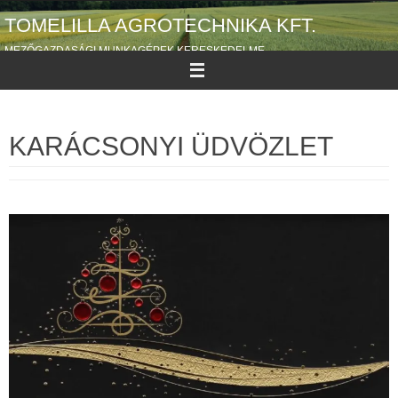
Megszakítás
TOMELILLA AGROTECHNIKA KFT.
MEZŐGAZDASÁGI MUNKAGÉPEK KERESKEDELME
KARÁCSONYI ÜDVÖZLET