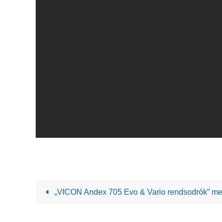
„VICON Andex 705 Evo & Vario rendsodrók” me