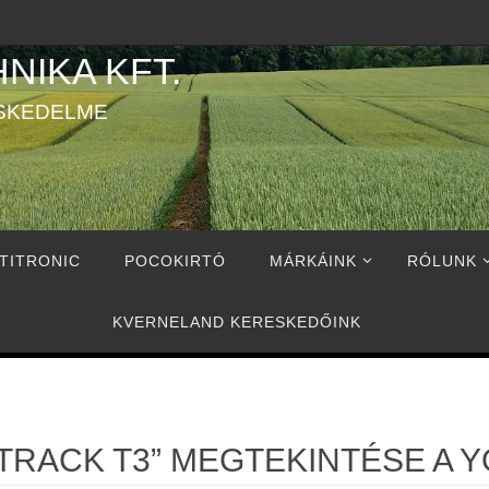
NIKA KFT.
SKEDELME
TITRONIC
POCOKIRTÓ
MÁRKÁINK
RÓLUNK
KVERNELAND KERESKEDŐINK
XTRACK T3” MEGTEKINTÉSE A 