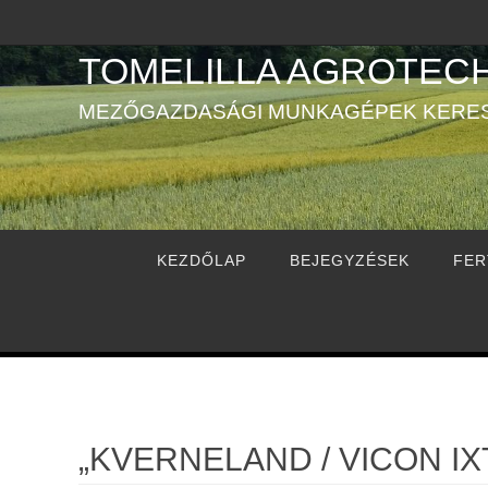
Megszakítás
TOMELILLA AGROTECH
MEZŐGAZDASÁGI MUNKAGÉPEK KERE
Megszakítás
KEZDŐLAP
BEJEGYZÉSEK
FER
„KVERNELAND / VICON I