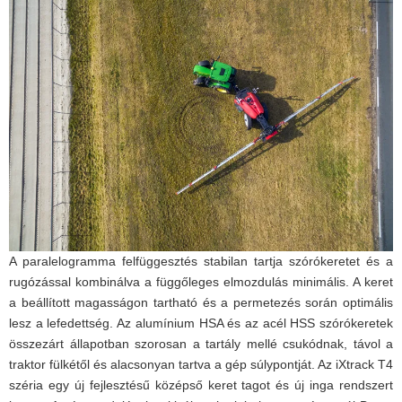
A paralelogramma felfüggesztés stabilan tartja szórókeretet és a
rugózással kombinálva a függőleges elmozdulás minimális. A keret
a beállított magasságon tartható és a permetezés során optimális
lesz a lefedettség. Az alumínium HSA és az acél HSS szórókeretek
összezárt állapotban szorosan a tartály mellé csukódnak, távol a
traktor fülkétől és alacsonyan tartva a gép súlypontját. Az iXtrack T4
széria egy új fejlesztésű középső keret tagot és új inga rendszert