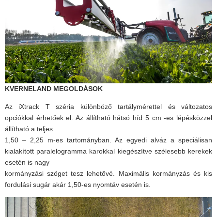
KVERNELAND MEGOLDÁSOK
Az iXtrack T széria különböző tartálymérettel és változatos
opciókkal érhetőek el. Az állítható hátsó híd 5 cm -es lépésközzel
állítható a teljes
1,50 – 2,25 m-es tartományban. Az egyedi alváz a speciálisan
kialakított paralelogramma karokkal kiegészítve szélesebb kerekek
esetén is nagy
kormányzási szöget tesz lehetővé. Maximális kormányzás és kis
fordulási sugár akár 1,50-es nyomtáv esetén is.