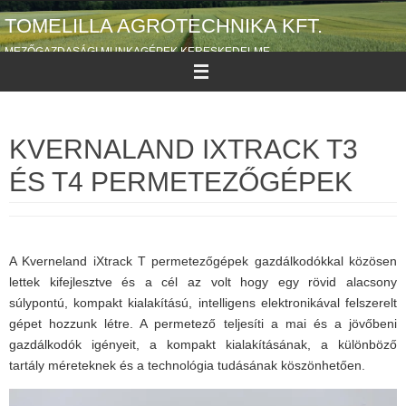
Megszakítás
TOMELILLA AGROTECHNIKA KFT.
MEZŐGAZDASÁGI MUNKAGÉPEK KERESKEDELME
KVERNALAND IXTRACK T3
ÉS T4 PERMETEZŐGÉPEK
A Kverneland iXtrack T permetezőgépek gazdálkodókkal közösen
lettek kifejlesztve és a cél az volt hogy egy rövid alacsony
súlypontú, kompakt kialakítású, intelligens elektronikával felszerelt
gépet hozzunk létre. A permetező teljesíti a mai és a jövőbeni
gazdálkodók igényeit, a kompakt kialakításának, a különböző
tartály méreteknek és a technológia tudásának köszönhetően.