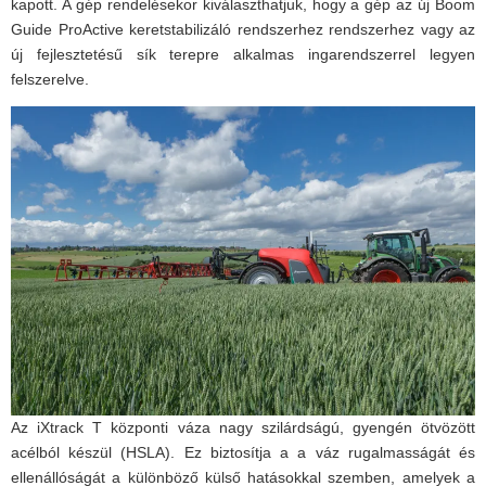
kapott. A gép rendelésekor kiválaszthatjuk, hogy a gép az új Boom
Guide ProActive keretstabilizáló rendszerhez rendszerhez vagy az
új fejlesztetésű sík terepre alkalmas ingarendszerrel legyen
felszerelve.
Az iXtrack T központi váza nagy szilárdságú, gyengén ötvözött
acélból készül (HSLA). Ez biztosítja a a váz rugalmasságát és
ellenállóságát a különböző külső hatásokkal szemben, amelyek a