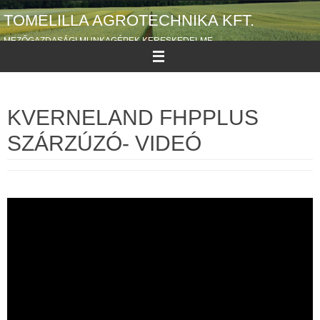
Megszakítás
TOMELILLA AGROTECHNIKA KFT.
MEZŐGAZDASÁGI MUNKAGÉPEK KERESKEDELME
KVERNELAND FHPPLUS
SZÁRZÚZÓ- VIDEÓ