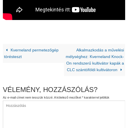
Kverneland permetezőgép
Alkalmazkodás a művelési
törésteszt
mélységhez: Kverneland Knock-
On rendszerű kultivátor kapák a
CLC szántóföldi kultivátoron
VÉLEMÉNY, HOZZÁSZÓLÁS?
Az e-mail címet nem tesszük közzé.
A kötelező mezőket
*
karakterrel jelöltük