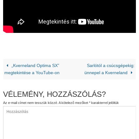
„Kverneland Optima SX”
Sarlótól a csúcsgépekig:
megtekintése a YouTube-on
ünnepel a Kverneland
VÉLEMÉNY, HOZZÁSZÓLÁS?
Az e-mail címet nem tesszük közzé.
A kötelező mezőket
*
karakterrel jelöltük