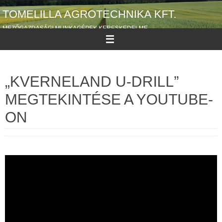
Megszakítás
TOMELILLA AGROTECHNIKA KFT.
MEZŐGAZDASÁGI MUNKAGÉPEK KERESKEDELME
„KVERNELAND U-DRILL”
MEGTEKINTÉSE A YOUTUBE-
ON