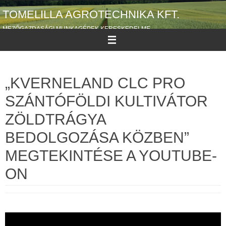
Megszakítás
TOMELILLA AGROTECHNIKA KFT.
MEZŐGAZDASÁGI MUNKAGÉPEK KERESKEDELME
„KVERNELAND CLC PRO
SZÁNTÓFÖLDI KULTIVÁTOR
ZÖLDTRÁGYA
BEDOLGOZÁSA KÖZBEN”
MEGTEKINTÉSE A YOUTUBE-
ON