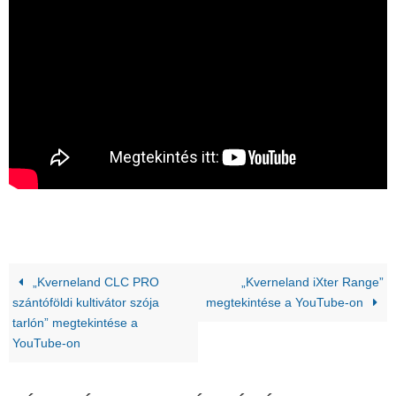
„Kverneland CLC PRO
„Kverneland iXter Range”
szántóföldi kultivátor szója
megtekintése a YouTube-on
tarlón” megtekintése a
YouTube-on