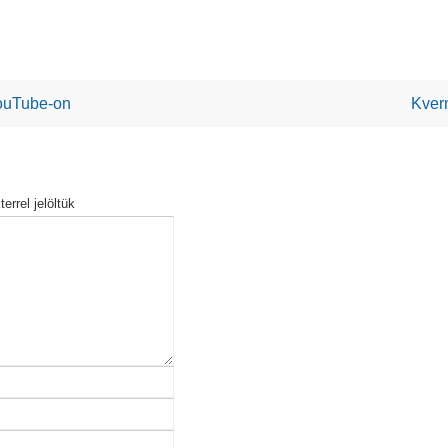
ouTube-on
Kver
errel jelöltük