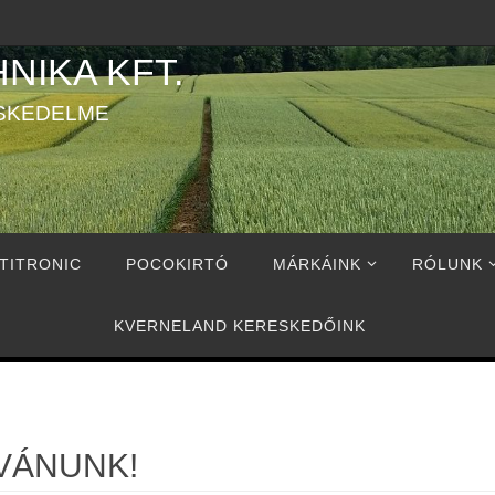
NIKA KFT.
SKEDELME
TITRONIC
POCOKIRTÓ
MÁRKÁINK
RÓLUNK
KVERNELAND KERESKEDŐINK
VÁNUNK!