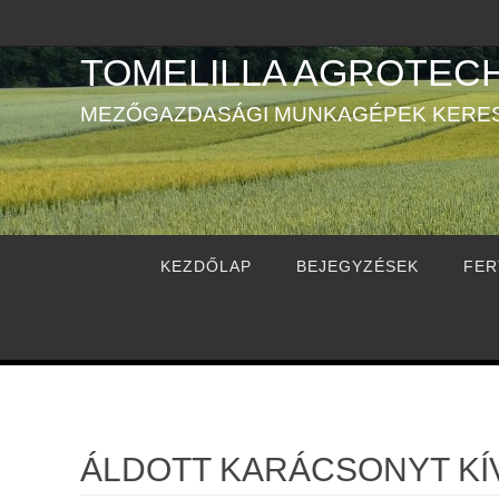
Megszakítás
TOMELILLA AGROTECH
MEZŐGAZDASÁGI MUNKAGÉPEK KERE
Megszakítás
KEZDŐLAP
BEJEGYZÉSEK
FER
ÁLDOTT KARÁCSONYT KÍ