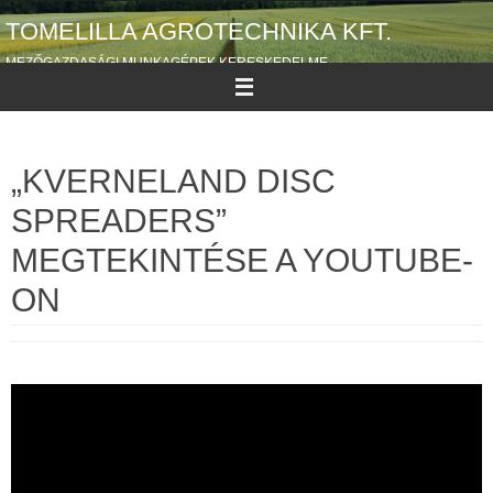
Megszakítás
TOMELILLA AGROTECHNIKA KFT.
MEZŐGAZDASÁGI MUNKAGÉPEK KERESKEDELME
„KVERNELAND DISC
SPREADERS”
MEGTEKINTÉSE A YOUTUBE-
ON