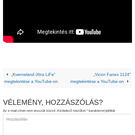
„Kverneland iXtra LiFe”
„Vicon Fanex 1124”
megtekintése a YouTube-on
megtekintése a YouTube-on
VÉLEMÉNY, HOZZÁSZÓLÁS?
Az e-mail címet nem tesszük közzé.
A kötelező mezőket
*
karakterrel jelöltük