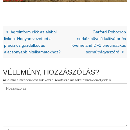
Agroinform cikk az alábbi
Garford Robocrop
linken: Hogyan vezethet a
sorközművelő kultivátor és
precíziós gazdálkodás
Kverneland DF1 pneumatikus
alacsonyabb hitelkamatokhoz?
sorműtrágyaszóró
VÉLEMÉNY, HOZZÁSZÓLÁS?
Az e-mail címet nem tesszük közzé.
A kötelező mezőket
*
karakterrel jelöltük