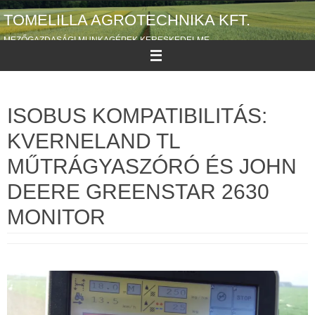
Megszakítás
TOMELILLA AGROTECHNIKA KFT.
MEZŐGAZDASÁGI MUNKAGÉPEK KERESKEDELME
ISOBUS KOMPATIBILITÁS:
KVERNELAND TL
MŰTRÁGYASZÓRÓ ÉS JOHN
DEERE GREENSTAR 2630
MONITOR