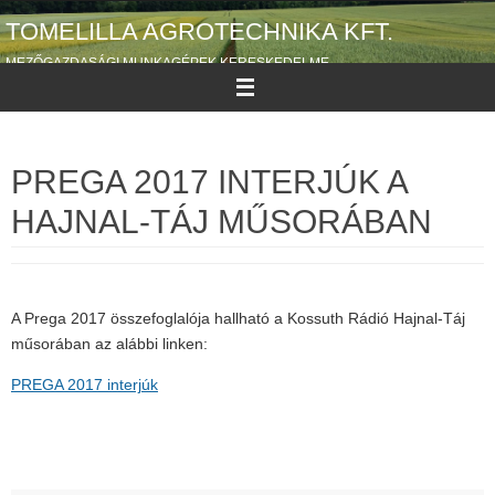
Megszakítás
TOMELILLA AGROTECHNIKA KFT.
MEZŐGAZDASÁGI MUNKAGÉPEK KERESKEDELME
PREGA 2017 INTERJÚK A
HAJNAL-TÁJ MŰSORÁBAN
A Prega 2017 összefoglalója hallható a Kossuth Rádió Hajnal-Táj
műsorában az alábbi linken:
PREGA 2017 interjúk