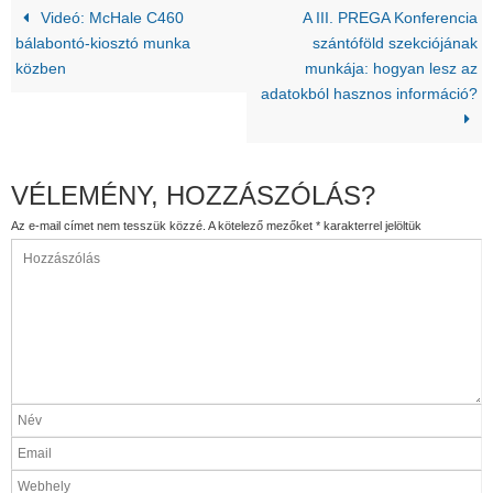
Videó: McHale C460
A III. PREGA Konferencia
bálabontó-kiosztó munka
szántóföld szekciójának
közben
munkája: hogyan lesz az
adatokból hasznos információ?
VÉLEMÉNY, HOZZÁSZÓLÁS?
Az e-mail címet nem tesszük közzé.
A kötelező mezőket
*
karakterrel jelöltük