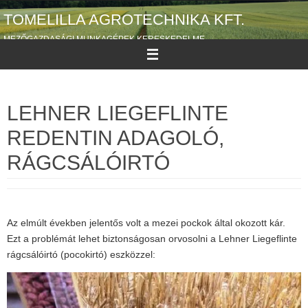
Megszakítás
TOMELILLA AGROTECHNIKA KFT.
MEZŐGAZDASÁGI MUNKAGÉPEK KERESKEDELME
LEHNER LIEGEFLINTE
REDENTIN ADAGOLÓ,
RÁGCSÁLÓIRTÓ
Az elmúlt években jelentős volt a mezei pockok által okozott kár.
Ezt a problémát lehet biztonságosan orvosolni a Lehner Liegeflinte
rágcsálóirtó (pocokirtó) eszközzel: