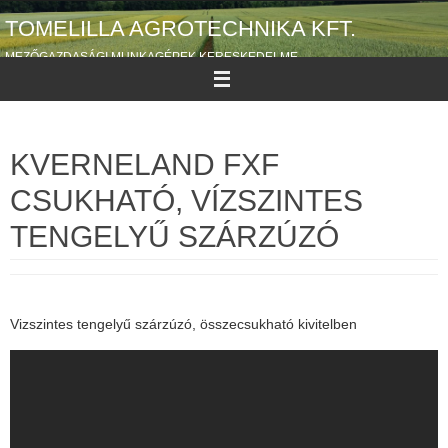
Megszakítás
TOMELILLA AGROTECHNIKA KFT.
MEZŐGAZDASÁGI MUNKAGÉPEK KERESKEDELME
KVERNELAND FXF
CSUKHATÓ, VÍZSZINTES
TENGELYŰ SZÁRZÚZÓ
Vizszintes tengelyű szárzúzó, összecsukható kivitelben