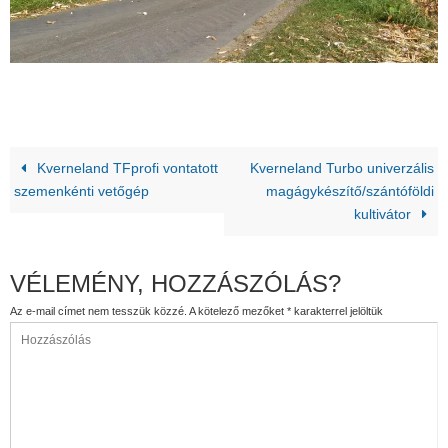
Kverneland TFprofi vontatott
Kverneland Turbo univerzális
szemenkénti vetőgép
magágykészítő/szántóföldi
kultivátor
VÉLEMÉNY, HOZZÁSZÓLÁS?
Az e-mail címet nem tesszük közzé.
A kötelező mezőket
*
karakterrel jelöltük