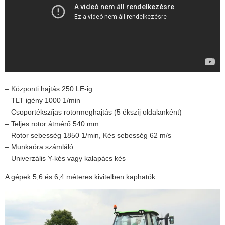
– Központi hajtás 250 LE-ig
– TLT igény 1000 1/min
– Csoportékszíjas rotormeghajtás (5 ékszíj oldalanként)
– Teljes rotor átmérő 540 mm
– Rotor sebesség 1850 1/min, Kés sebesség 62 m/s
– Munkaóra számláló
– Univerzális Y-kés vagy kalapács kés
A gépek 5,6 és 6,4 méteres kivitelben kaphatók