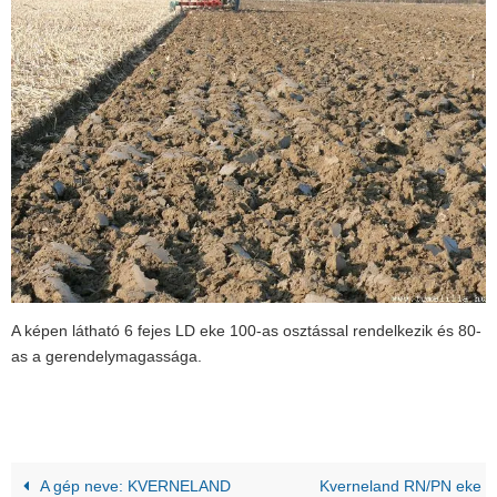
A képen látható 6 fejes LD eke 100-as osztással rendelkezik és 80-
as a gerendelymagassága.
A gép neve: KVERNELAND
Kverneland RN/PN eke