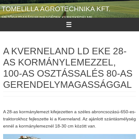
Megszakítás
TOMELILLA AGROTECHNIKA KFT.
MEZŐGAZDASÁGI MUNKAGÉPEK KERESKEDELME
A KVERNELAND LD EKE 28-
AS KORMÁNYLEMEZZEL,
100-AS OSZTÁSSALÉS 80-AS
GERENDELYMAGASSÁGGAL
A 28-as kormánylemezt kifejezetten a széles abroncsozású-650-es-
traktorokhoz fejleszette ki a Kverneland. Az ajánlott szántásmélység
ennél a kormánylemeznél 18-30 cm között van.