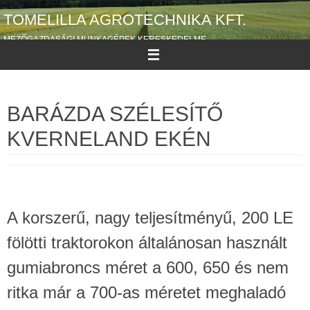
Megszakítás
TOMELILLA AGROTECHNIKA KFT.
MEZŐGAZDASÁGI MUNKAGÉPEK KERESKEDELME
BARÁZDA SZÉLESÍTŐ
KVERNELAND EKÉN
A korszerű, nagy teljesítményű, 200 LE
fölötti traktorokon általánosan használt
gumiabroncs méret a 600, 650 és nem
ritka már a 700-as méretet meghaladó