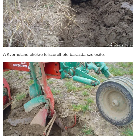
A Kverneland ekékre felszerelhető barázda szélesítő: