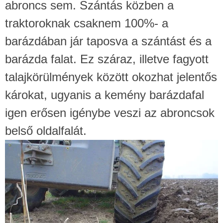
abroncs sem. Szántás közben a
traktoroknak csaknem 100%- a
barázdában jár taposva a szántást és a
barázda falat. Ez száraz, illetve fagyott
talajkörülmények között okozhat jelentős
károkat, ugyanis a kemény barázdafal
igen erősen igénybe veszi az abroncsok
belső oldalfalát.