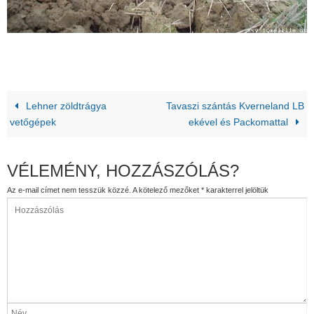
Lehner zöldtrágya
Tavaszi szántás Kverneland LB
vetőgépek
ekével és Packomattal
VÉLEMÉNY, HOZZÁSZÓLÁS?
Az e-mail címet nem tesszük közzé.
A kötelező mezőket
*
karakterrel jelöltük