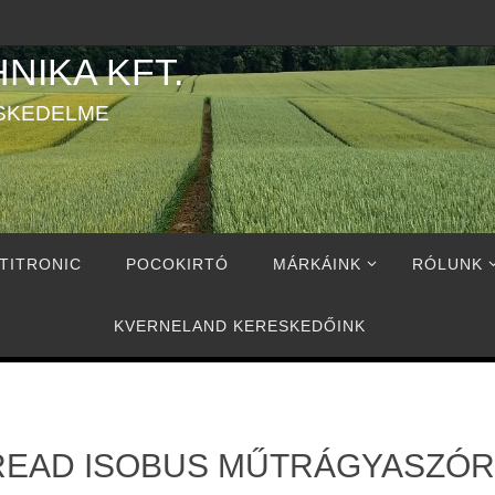
NIKA KFT.
SKEDELME
TITRONIC
POCOKIRTÓ
MÁRKÁINK
RÓLUNK
KVERNELAND KERESKEDŐINK
READ ISOBUS MŰTRÁGYASZÓR