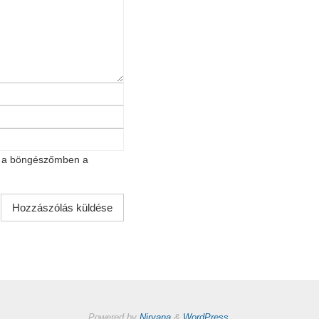
t a böngészőmben a
Powered by
Nirvana
&
WordPress.