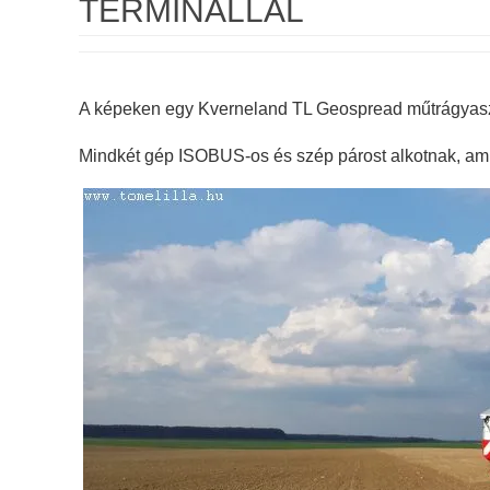
TERMINÁLLAL
A képeken egy Kverneland TL Geospread műtrágyasz
Mindkét gép ISOBUS-os és szép párost alkotnak, ami