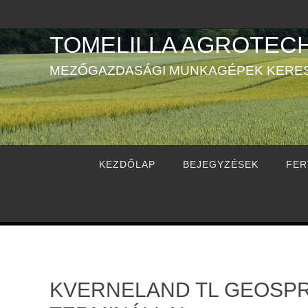
Megszakítás
TOMELILLA AGROTECH
MEZŐGAZDASÁGI MUNKAGÉPEK KERE
Megszakítás
KEZDŐLAP
BEJEGYZÉSEK
FER
KVERNELAND TL GEOSP