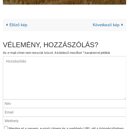
Előző kép
Következő kép
VÉLEMÉNY, HOZZÁSZÓLÁS?
Az e-mail címet nem tesszük közzé.
A kötelező mezőket
*
karakterrel jelöltük
Mentse el a nevem, e-mail címem és a webhely URL-jét a böngészőmben