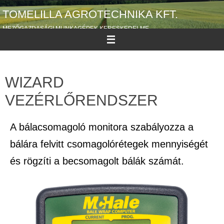
TOMELILLA AGROTECHNIKA KFT.
MEZŐGAZDASÁGI MUNKAGÉPEK KERESKEDELME
WIZARD
VEZÉRLŐRENDSZER
A bálacsomagoló monitora szabályozza a
bálára felvitt csomagolórétegek mennyiségét
és rögzíti a becsomagolt bálák számát.