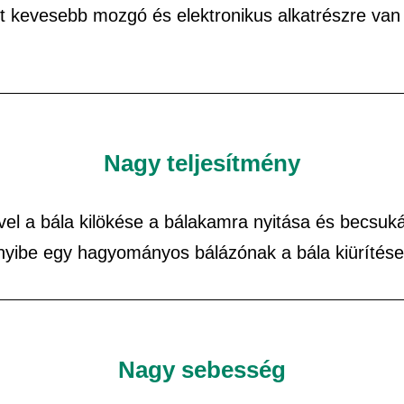
tt kevesebb mozgó és elektronikus alkatrészre va
Nagy teljesítmény
el a bála kilökése a bálakamra nyitása és becsuká
nnyibe egy hagyományos bálázónak a bála kiürítése
Nagy sebesség