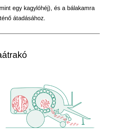
(mint egy kagylóhéj), és a bálakamra
rténő átadásához.
aátrakó