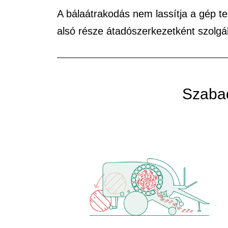
A bálaátrakodás nem lassítja a gép te
alsó része átadószerkezetként szolgá
Szabad