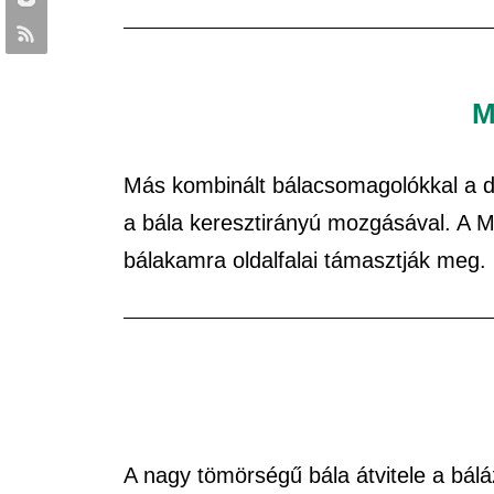
M
Más kombinált bálacsomagolókkal a 
a bála keresztirányú mozgásával. A M
bálakamra oldalfalai támasztják meg
A nagy tömörségű bála átvitele a báláz