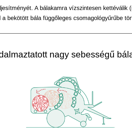
ljesítményét. A bálakamra vízszintesen kettéválik 
l a bekötött bála függőleges csomagológyűrűbe tö
almaztatott nagy sebességű bál