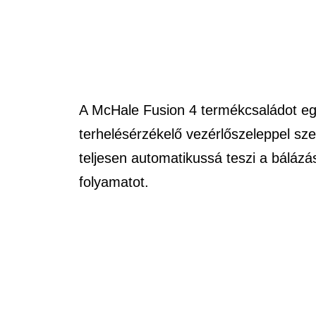
A McHale Fusion 4 termékcsaládot e
terhelésérzékelő vezérlőszeleppel szer
teljesen automatikussá teszi a bálázá
folyamatot.