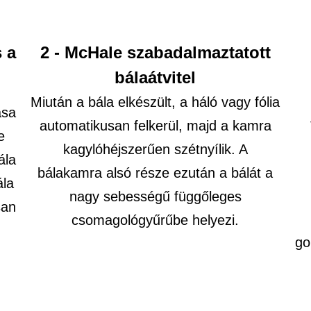
s a
2 - McHale szabadalmaztatott
e
bálaátvitel
Miután a bála elkészült, a háló vagy fólia
ása
automatikusan felkerül, majd a kamra
e
kagylóhéjszerűen szétnyílik. A
ála
bálakamra alsó része ezután a bálát a
ála
nagy sebességű függőleges
san
csomagológyűrűbe helyezi.
go