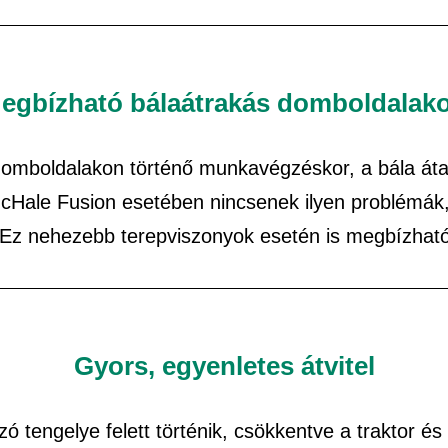
egbízható bálaátrakás domboldalak
domboldalakon történő munkavégzéskor, a bála á
cHale Fusion esetében nincsenek ilyen problémák, 
. Ez nehezebb terepviszonyok esetén is megbízhat
Gyors, egyenletes átvitel
ó tengelye felett történik, csökkentve a traktor és