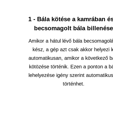
1 - Bála kötése a kamrában é
becsomagolt bála billenés
Amikor a hátul lévő bála becsomagol
kész, a gép azt csak akkor helyezi l
automatikusan, amikor a következő b
kötözése történik. Ezen a ponton a b
lehelyezése igény szerint automatiku
történhet.