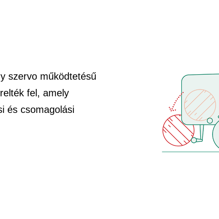
gy szervo működtetésű
elték fel, amely
si és csomagolási