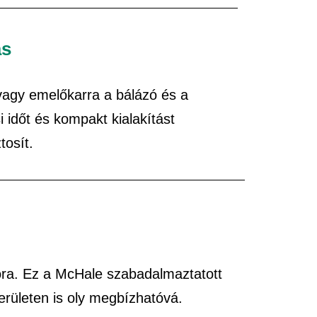
ás
vagy emelőkarra a bálázó és a
időt és kompakt kialakítást
tosít.
lóra. Ez a McHale szabadalmaztatott
erületen is oly megbízhatóvá.