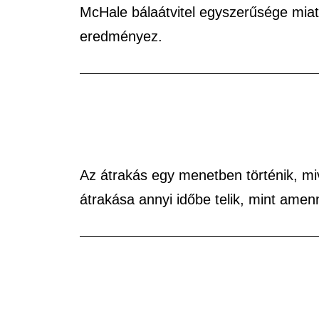
McHale bálaátvitel egyszerűsége mia
eredményez.
Az átrakás egy menetben történik, miv
átrakása annyi időbe telik, mint ame