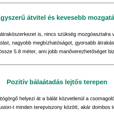
gyszerű átvitel és kevesebb mozgat
 átrakószerkezet is, nincs szükség mozgóasztalra 
ást, nagyobb megbízhatóságot, gyorsabb átrakási 
ssze 5.8 méter, ami jobb manőverezhetőséget biz
Pozitív bálaátadás lejtős terepen
jtógörgő helyezi át a bálát közvetlenül a csomago
Fusion-t minden terepviszony között, akár dombos t