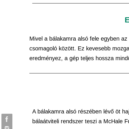
E
Mivel a bálakamra alsó fele egyben az
csomagoló között. Ez kevesebb mozgat
eredményez, a gép teljes hossza mindö
A bálakamra alsó részében lévő öt ha
bálaátviteli rendszer teszi a McHale 