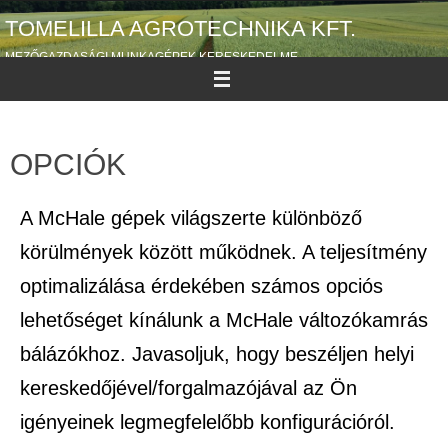
TOMELILLA AGROTECHNIKA KFT.
MEZŐGAZDASÁGI MUNKAGÉPEK KERESKEDELME
OPCIÓK
A McHale gépek világszerte különböző
körülmények között működnek. A teljesítmény
optimalizálása érdekében számos opciós
lehetőséget kínálunk a McHale változókamrás
bálázókhoz. Javasoljuk, hogy beszéljen helyi
kereskedőjével/forgalmazójával az Ön
igényeinek legmegfelelőbb konfigurációról.