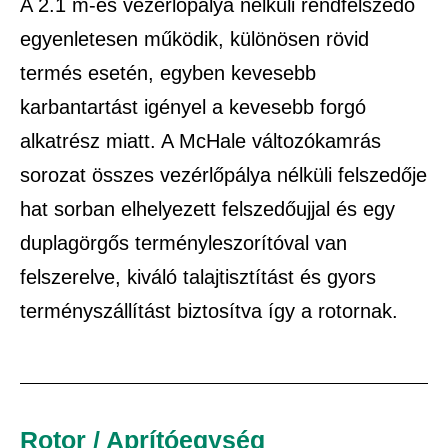
A 2.1 m-es vezérlőpálya nélküli rendfelszedő
egyenletesen működik, különösen rövid
termés esetén, egyben kevesebb
karbantartást igényel a kevesebb forgó
alkatrész miatt. A McHale változókamrás
sorozat összes vezérlőpálya nélküli felszedője
hat sorban elhelyezett felszedőujjal és egy
duplagörgős terményleszorítóval van
felszerelve, kiváló talajtisztítást és gyors
terményszállítást biztosítva így a rotornak.
Rotor / Aprítóegység