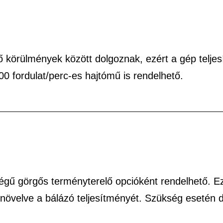
 körülmények között dolgoznak, ezért a gép telje
0 fordulat/perc-es hajtómű is rendelhető.
égű görgős terményterelő opcióként rendelhető. E
, növelve a bálázó teljesítményét. Szükség esetén 