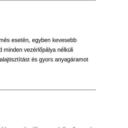
ermés esetén, egyben kevesebb
d minden vezérlőpálya nélküli
talajtisztítást és gyors anyagáramot