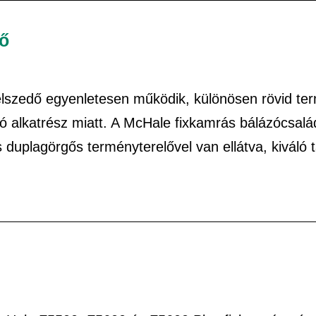
dő
felszedő egyenletesen működik, különösen rövid t
ó alkatrész miatt. A McHale fixkamrás bálázócsalá
s duplagörgős terményterelővel van ellátva, kiváló 