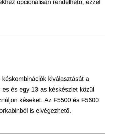
khez opcionálisan rendelhető, ezzel
ő késkombinációk kiválasztását a
2-es és egy 13-as késkészlet közül
asználjon késeket. Az F5500 és F5600
orkabinból is elvégezhető.