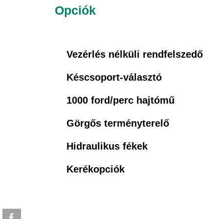
Opciók
Vezérlés nélküli rendfelszedő
Késcsoport-választó
1000 ford/perc hajtómű
Görgős terményterelő
Hidraulikus fékek
Kerékopciók