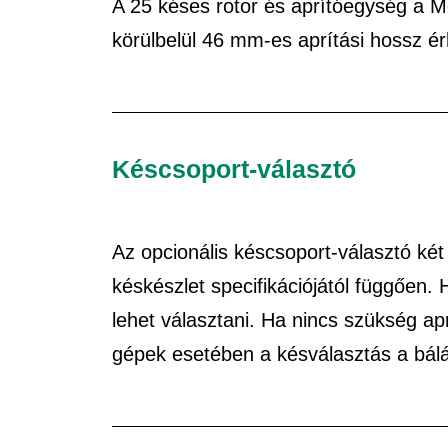
A 25 késes rotor és aprítóegység a 
körülbelül 46 mm-es aprítási hossz ér
Késcsoport-választó
Az opcionális késcsoport-választó két
késkészlet specifikációjától függően.
lehet választani. Ha nincs szükség ap
gépek esetében a késválasztás a báláz