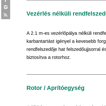
Vezérlés nélküli rendfelsze
A 2.1 m-es vezérlőpálya nélküli rend
karbantartást igényel a kevesebb forg
rendfelszedője hat felszedőujjsorral é
biztosítva a rotorhoz.
Rotor / Aprítóegység