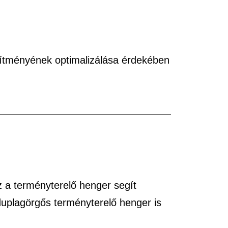
sítményének optimalizálása érdekében
z a terményterelő henger segít
duplagörgős terményterelő henger is