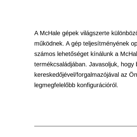
A McHale gépek világszerte különböz
működnek. A gép teljesítményének op
számos lehetőséget kínálunk a McHal
termékcsaládjában. Javasoljuk, hogy b
kereskedőjével/forgalmazójával az Ön
legmegfelelőbb konfigurációról.