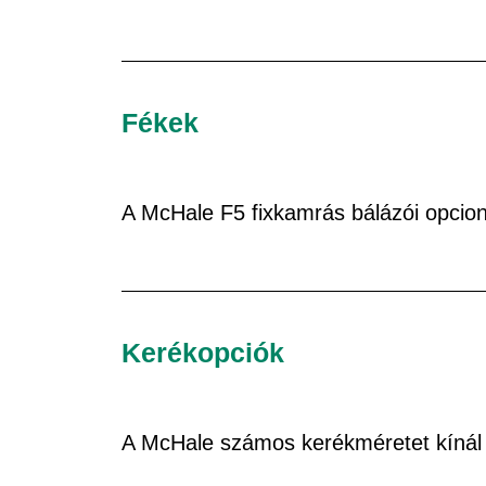
Fékek
A McHale F5 fixkamrás bálázói opcionál
Kerékopciók
A McHale számos kerékméretet kínál a