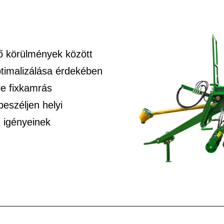
ő körülmények között
timalizálása érdekében
e fixkamrás
eszéljen helyi
 igényeinek