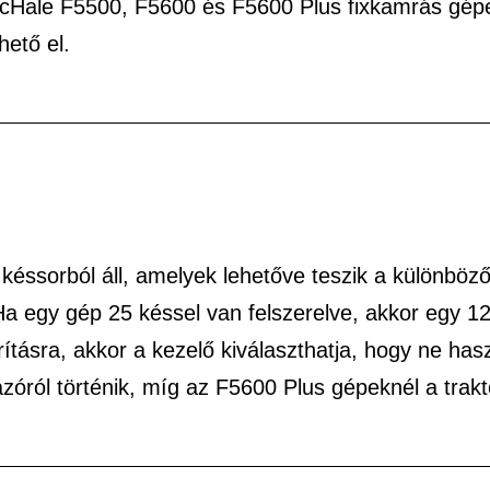
McHale F5500, F5600 és F5600 Plus fixkamrás gépe
hető el.
 késsorból áll, amelyek lehetőve teszik a különböz
 Ha egy gép 25 késsel van felszerelve, akkor egy 1
rításra, akkor a kezelő kiválaszthatja, hogy ne h
óról történik, míg az F5600 Plus gépeknél a trakt