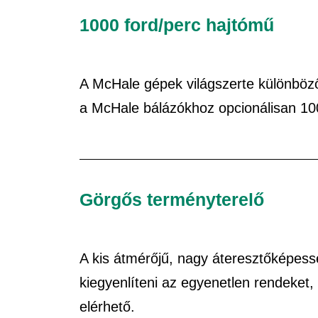
1000 ford/perc hajtómű
A McHale gépek világszerte különböző
a McHale bálázókhoz opcionálisan 100
Görgős terményterelő
A kis átmérőjű, nagy áteresztőképess
kiegyenlíteni az egyenetlen rendeket
elérhető.