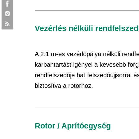
Vezérlés nélküli rendfelsze
A 2.1 m-es vezérlőpálya nélküli rend
karbantartást igényel a kevesebb forg
rendfelszedője hat felszedőujjsorral é
biztosítva a rotorhoz.
Rotor / Aprítóegység