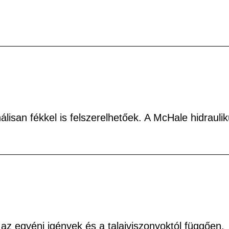
isan fékkel is felszerelhetőek. A McHale hidraulik
z egyéni igények és a talajviszonyoktól függően.