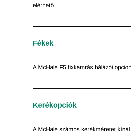
elérhető.
Fékek
A McHale F5 fixkamrás bálázói opcionál
Kerékopciók
A McHale számos kerékméretet kínál a