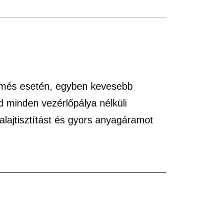
ermés esetén, egyben kevesebb
d minden vezérlőpálya nélküli
talajtisztítást és gyors anyagáramot