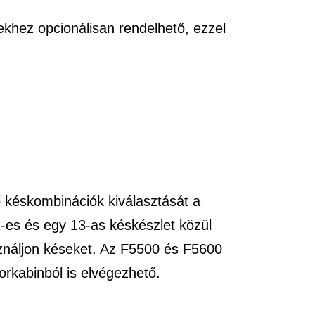
khez opcionálisan rendelhető, ezzel
ő késkombinációk kiválasztását a
2-es és egy 13-as késkészlet közül
asználjon késeket. Az F5500 és F5600
orkabinból is elvégezhető.