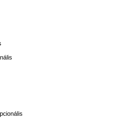
s
nális
pcionális