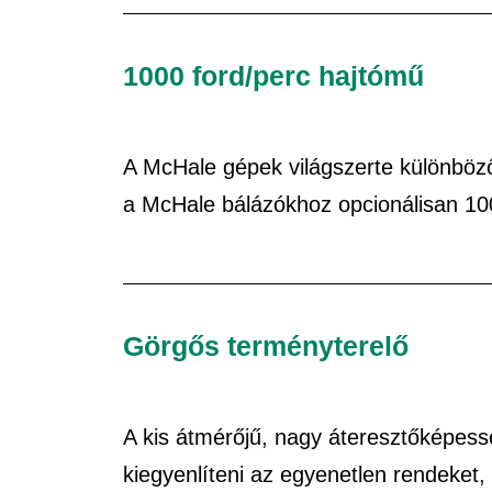
1000 ford/perc hajtómű
A McHale gépek világszerte különböző
a McHale bálázókhoz opcionálisan 100
Görgős terményterelő
A kis átmérőjű, nagy áteresztőképess
kiegyenlíteni az egyenetlen rendeket