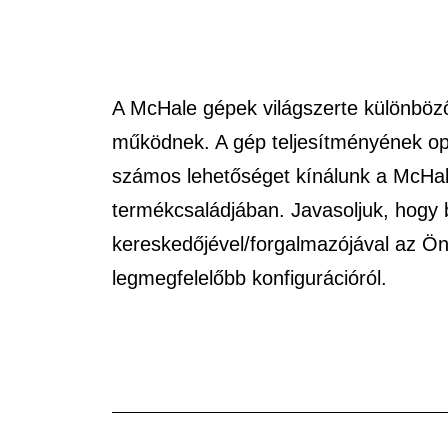
A McHale gépek világszerte különböz
működnek. A gép teljesítményének op
számos lehetőséget kínálunk a McHal
termékcsaládjában. Javasoljuk, hogy b
kereskedőjével/forgalmazójával az Ön
legmegfelelőbb konfigurációról.