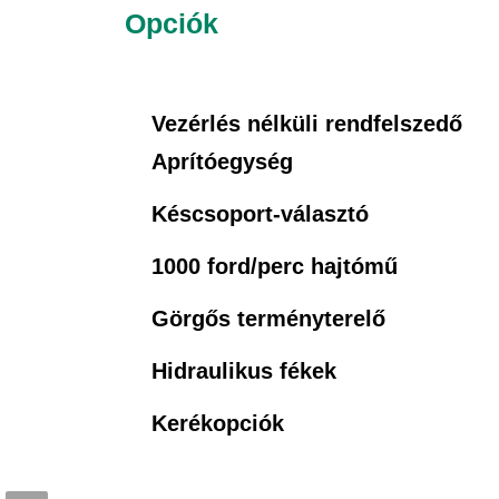
Opciók
Vezérlés nélküli rendfelszedő
Aprítóegység
Késcsoport-választó
1000 ford/perc hajtómű
Görgős terményterelő
Hidraulikus fékek
Kerékopciók