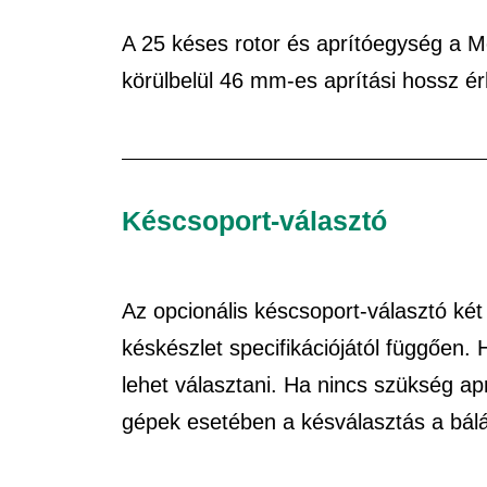
A 25 késes rotor és aprítóegység a 
körülbelül 46 mm-es aprítási hossz ér
Késcsoport-választó
Az opcionális késcsoport-választó két
késkészlet specifikációjától függően.
lehet választani. Ha nincs szükség ap
gépek esetében a késválasztás a báláz