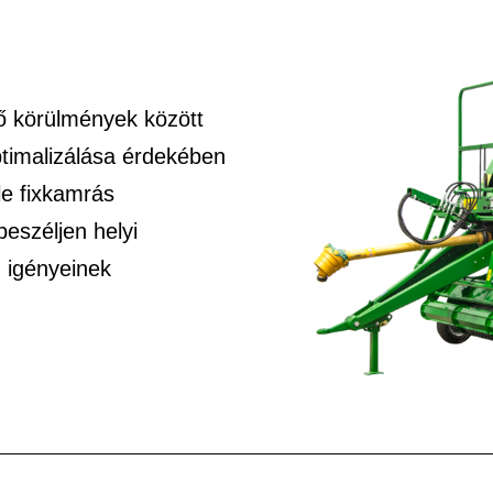
ő körülmények között
timalizálása érdekében
e fixkamrás
eszéljen helyi
 igényeinek