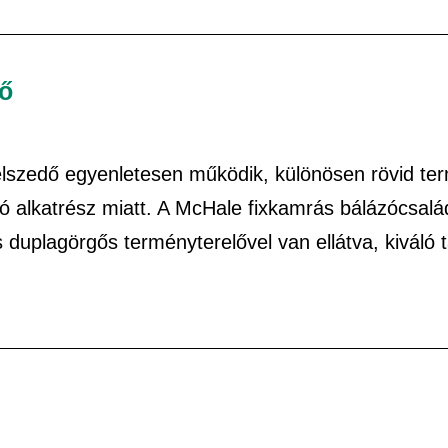
dő
felszedő egyenletesen működik, különösen rövid t
ó alkatrész miatt. A McHale fixkamrás bálázócsalá
s duplagörgős terményterelővel van ellátva, kiváló 