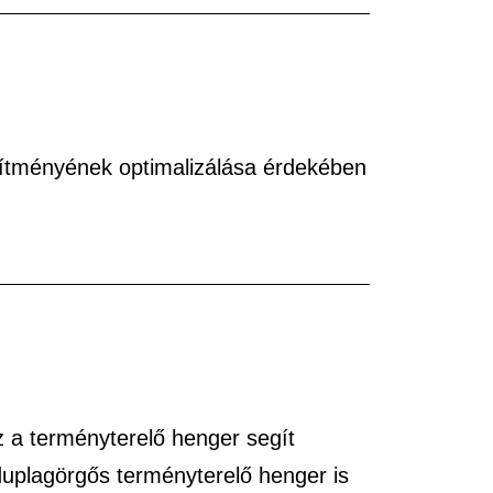
sítményének optimalizálása érdekében
z a terményterelő henger segít
duplagörgős terményterelő henger is