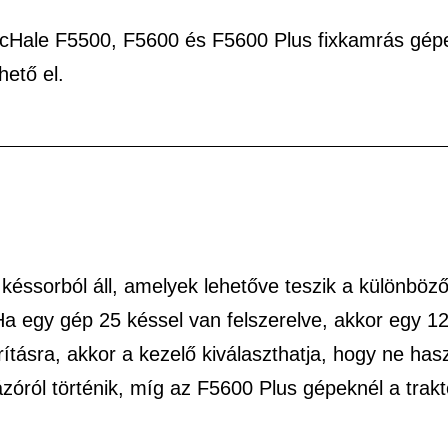
McHale F5500, F5600 és F5600 Plus fixkamrás gépe
hető el.
 késsorból áll, amelyek lehetőve teszik a különböz
 Ha egy gép 25 késsel van felszerelve, akkor egy 1
rításra, akkor a kezelő kiválaszthatja, hogy ne h
óról történik, míg az F5600 Plus gépeknél a trakt