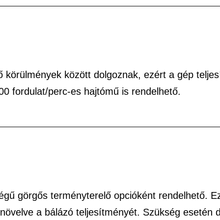
 körülmények között dolgoznak, ezért a gép telje
0 fordulat/perc-es hajtómű is rendelhető.
égű görgős terményterelő opcióként rendelhető. E
, növelve a bálázó teljesítményét. Szükség esetén 