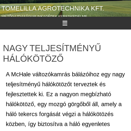
TOMELILLA AGROTECHNIKA KFT.
MEZŐGAZDASÁGI MUNKAGÉPEK KERESKEDELME
NAGY TELJESÍTMÉNYŰ
HÁLÓKÖTÖZŐ
A McHale változókamrás bálázóihoz egy nagy
teljesítményű hálókötözőt terveztek és
fejlesztettek ki. Ez a nagyon megbízható
hálókötöző, egy mozgó görgőből áll, amely a
háló tekercs forgását végzi a hálókötözés
közben, így biztosítva a háló egyenletes