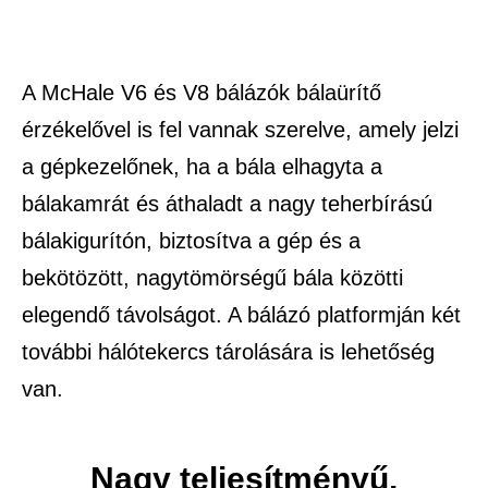
A McHale V6 és V8 bálázók bálaürítő
érzékelővel is fel vannak szerelve, amely jelzi
a gépkezelőnek, ha a bála elhagyta a
bálakamrát és áthaladt a nagy teherbírású
bálakigurítón, biztosítva a gép és a
bekötözött, nagytömörségű bála közötti
elegendő távolságot. A bálázó platformján két
további hálótekercs tárolására is lehetőség
van.
Nagy teljesítményű,