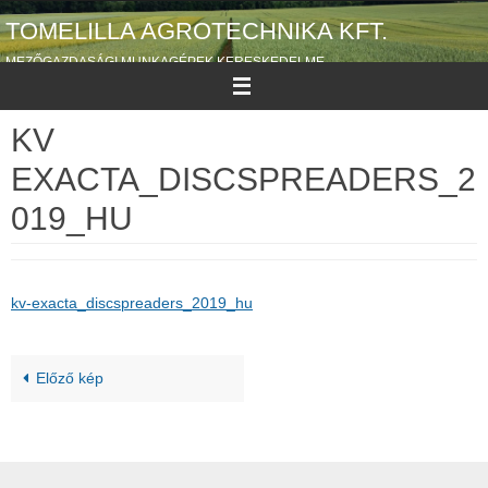
Megszakítás
TOMELILLA AGROTECHNIKA KFT.
MEZŐGAZDASÁGI MUNKAGÉPEK KERESKEDELME
KV
EXACTA_DISCSPREADERS_2
019_HU
kv-exacta_discspreaders_2019_hu
Előző kép