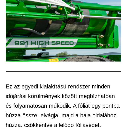
Ez az egyedi kialakítású rendszer minden
időjárási körülmények között megbízhatóan
és folyamatosan működik. A fóliát egy pontba
húzza össze, elvágja, majd a bála oldalához
húzza, csökkentve a lelógó fóliavéget.