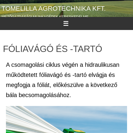
TOMELILLA AGROTECHNIKA KFT.
MEZŐGAZDASÁGI MUNKAGÉPEK KERESKEDELME
FÓLIAVÁGÓ ÉS -TARTÓ
A csomagolási ciklus végén a hidraulikusan
működtetett fóliavágó és -tartó elvágja és
megfogja a fóliát, előkészülve a következő
bála becsomagolásához.