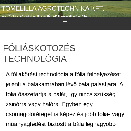
TOMELILLA AGROTECHNIKA KFT.
MEZŐGAZDASÁGI MUNKAGÉPEK KERESKEDELME
FÓLIÁSKÖTÖZÉS-
TECHNOLÓGIA
A fóliakötési technológia a fólia felhelyezését
jelenti a bálakamrában lévő bála palástjára. A
fólia összetartja a bálát, így nincs szükség
zsinórra vagy hálóra. Egyben egy
csomagolóréteget is képez és jobb fólia- vagy
műanyagfedést biztosít a bála legnagyobb