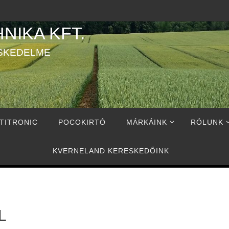
NIKA KFT.
SKEDELME
TITRONIC
POCOKIRTÓ
MÁRKÁINK
RÓLUNK
KVERNELAND KERESKEDŐINK
L