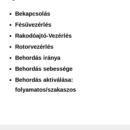
Bekapcsolás
Fésűvezérlés
Rakodóajtó-Vezérlés
Rotorvezérlés
Behordás iránya
Behordás sebessége
Behordás aktiválása:
folyamatos/szakaszos