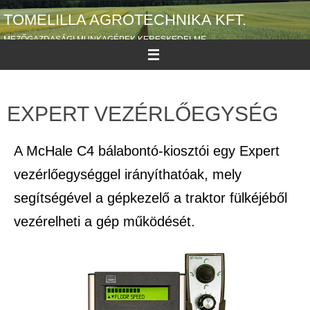
TOMELILLA AGROTECHNIKA KFT.
MEZŐGAZDASÁGI MUNKAGÉPEK KERESKEDELME
EXPERT VEZÉRLŐEGYSÉG
A McHale C4 bálabontó-kiosztói egy Expert
vezérlőegységgel irányíthatóak, mely
segítségével a gépkezelő a traktor fülkéjéből
vezérelheti a gép működését.